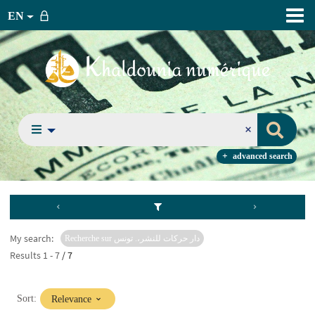
EN
advanced search
My search:
Recherche sur دار حركات للنشر،. تونس
Results
1
-
7
/ 7
(Immediate
Sort:
Relevance
update)