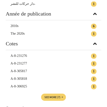
دار حركات للنشر‏،
1
Année de publication
2010s
6
The 2020s
1
Cotes
A-8-231276
1
A-8-231277
1
A-8-305817
1
A-8-305818
1
A-8-306925
1
SEE MORE
(7)