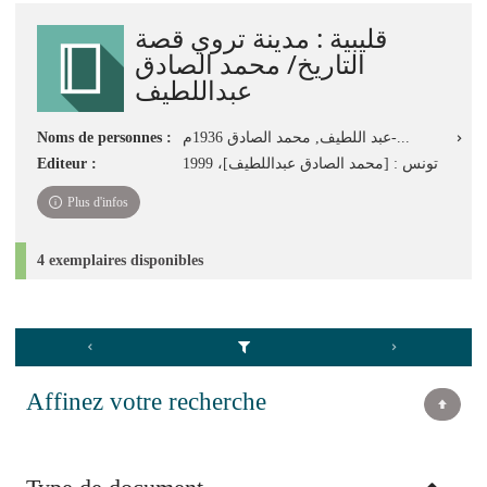
jour
قليبية : مدينة تروي قصة
immédiate)
التاريخ/ محمد الصادق
عبداللطيف
Noms de personnes :
عبد اللطيف, محمد الصادق 1936م-...
Editeur :
تونس : [محمد الصادق عبداللطيف]، 1999
Plus d'infos
4 exemplaires disponibles
Affinez votre recherche