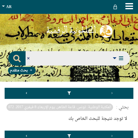
بحث متقدم
بحثي :
المكتبة الوطنية. تونس. قاعة الطاهر, يوم الإربعاء 8 فيفري 2017. 072
لا توجد نتيجة للبحث الخاص بك