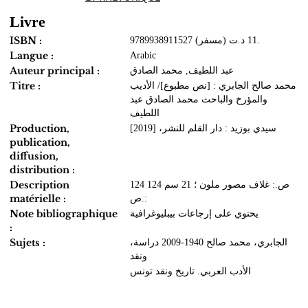
Livre
ISBN :
9789938911527 (مسفر) 11 د.ت.
Langue :
Arabic
Auteur principal :
عبد اللطيف, محمد الصادق
Titre :
محمد صالح الجابري : [نص مطبوع]/ الأديب
والمؤرخ والباحث محمد الصادق عبد
اللطيف
Production,
سيدي بوزيد : دار القلم للنشر، [2019]
publication,
diffusion,
distribution :
Description
124 ص.: غلاف مصور ملون ؛ 21 سم 124
matérielle :
ص.:
Note bibliographique
يحتوي على إرجاعات بيبليوغرافية
:
Sujets :
،الجابري، محمد صالح 1940-2009 دراسة
ونقد
الأدب العربي‏. ‏تاريخ ونقد ‏تونس‏