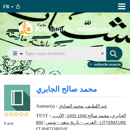
FR
recherche avancée
محمد صالح الجابري
عبد اللطيف, محمد الصادق
Auteur(s) :
0/5
الأدب
|
،الجابري، محمد صالح 1940-2009
TEST :
800 - LITTERATURE
|
العربي‏ -- ‏تاريخ ونقد -- ‏تونس‏
0
avis
ET RHETORIQUE