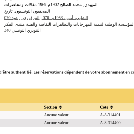
المهيدي, محمد الصالح 1902م-1969 مقالات ومحاضرات
الصحفيون التونسيون. تاريخ
القرقوري, رشيد 070
|
الشابي، أنس، 1953م- 070
لمؤسسة الوطنية لتنمية المهرجانات والتظاهرات الثقافية والفنية‏‏‏‏‏ ‏منتدى الفكر
التنويري التونسي‏‏ 340
 d'être authentifié. Les réservations dépendent de votre abonnement en c
Section
Cote
Aucune valeur
A-8-314401
Aucune valeur
A-8-314400