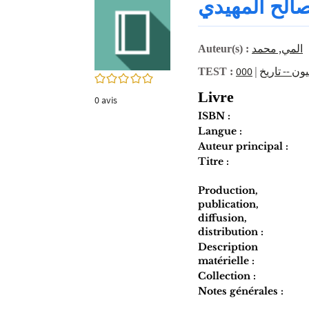
الح المهيدي
twitter
fenêtre)
(Nouvelle
fenêtre)
المي‏, ‏محمد‏
Auteur(s) :
|
ن -- تاريخ
TEST :
0/5
Livre
0
avis
ISBN :
Langue :
Auteur principal :
Titre :
Production,
publication,
diffusion,
distribution :
Description
matérielle :
Collection :
Notes générales :