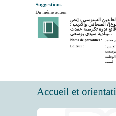
Suggestions
Du même auteur
لعابدين السنوسي : ‏[نص
بوع]‏‏/ ‏الصحافي والأديب
قائع ندوة تكريمية عقدت
ببلدية سيدي بوسعي...
Noms de personnes :
, ‏محمد‏
Editeur :
تونس‏ :
لمؤسسة
الوطنية
لتنمية
رجانات
ظاهرات
الثقافية
‏2021
Accueil et orientat