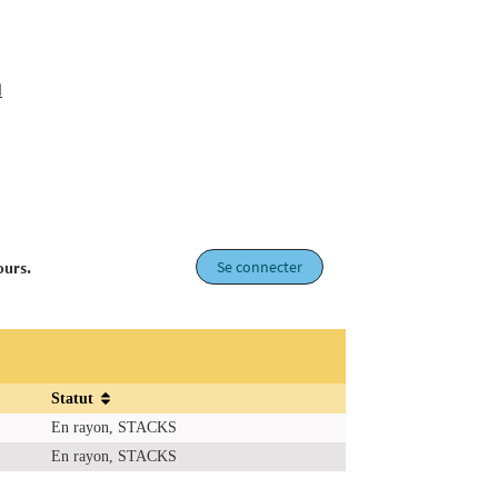
ا
Se connecter
ours.
Statut
En rayon, STACKS
En rayon, STACKS