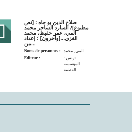
صلاح الدين بو جاه : [نص
مطبوع]/ السارد الساحر محمد
المي، عمر حفيظ، محمد
الغزي...[وآخرون] ؛ إعداد
من...
Noms de personnes :
المي‏, ‏محمد‏
Editeur :
تونس :
المؤسسة
الوطنية
لتنمية
المهرجانات
والتظاهرات
الثقافية
والفنية، 2021