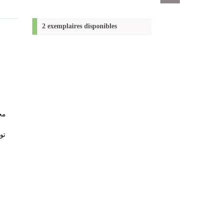
Exports
permanent
(Nouvelle
2 exemplaires disponibles
fenêtre)
م،
تو