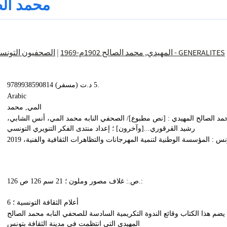
محمد الص
الصحفيون التونسيو
|
المهيدي, محمد الصالح 1902م-1969
000 - GENERALITES
9789938590814 (مسفر) 5 د.ت.
Arabic
المي‏, ‏محمد‏
حمد الصالح المهيدي : [نص مطبوع]/ الصحفي النابه محمد المي، أنس الشابي
رشيد القرقوري...[وآخرون] ؛ إعداد منتدى الفكر التنويري التونسي
نس : المؤسسة الوطنية لتنمية المهرجانات والتظاهرات الثقافية والفنية، 2019
126 ص.: غلاف مصور وملون ؛ 21 سم 126 ص.:
أعلام الثقافة التونسية ؛ 6
يضم هذا الكتاب وقائع الندوة التكريمية السادسة للصحفي النابه محمد الصالح
المهيدي التي انتظمت في مدينة الثقافة بتونس