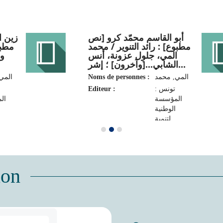
أبو القاسم محمّد كرو [نص
زين ا
مطبوع] : رائد التنوير / محمد
مط :
المي، جلول عزونة، أنس
‏و
الشابي...[وآخرون] ؛ إشر...
المي‏
Noms de personnes :
المي‏, ‏محمد‏
Editeur :
تونس :
المؤسسة
‏ا
الوطنية
لتنمية
المهرجانات
المه
والتظاهرات
والت
الثقافية
والفنية، 2020
والفنية‏‏‏‏، 
ion
(تونس :
الشركة
التونسية
للنشر وتنمية
فنون
الرسم).