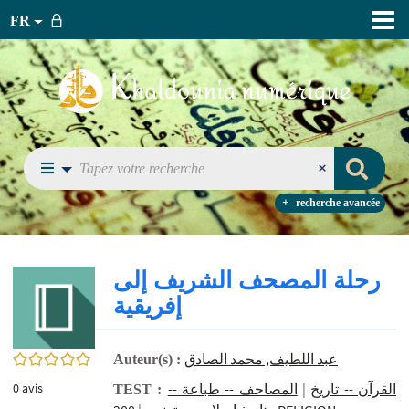
FR
recherche avancée
رحلة المصحف الشريف إلى
إفريقية
0/5
عبد اللطيف, محمد الصادق
Auteur(s) :
0
avis
المصاحف -- ‏طباعة‏ --
|
القرآن -- تاريخ
TEST :