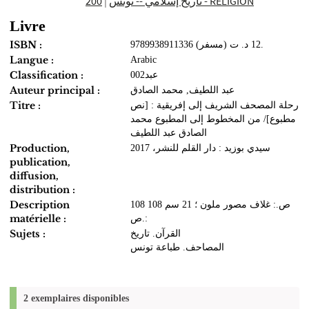
|
‏تاريخ إسلامي -- ‏تونس
200 - RELIGION
Livre
ISBN :
9789938911336 (مسفر‏) ‏12 د. ت.
Langue :
Arabic
Classification :
002عبد
Auteur principal :
عبد اللطيف, محمد الصادق
Titre :
رحلة المصحف الشريف إلى إفريقية : [نص
مطبوع]‏‏‏/ ‏من المخطوط إلى المطبوع محمد
الصادق عبد اللطيف
Production,
سيدي بوزيد‏ : ‏دار القلم للنشر‏، ‏2017‏‏
publication,
diffusion,
distribution :
Description
108 ص.: غلاف مصور ملون‏ ؛ ‏21 سم 108
matérielle :
ص.:
Sujets :
القرآن. تاريخ
المصاحف. ‏طباعة‏ ‏تونس
2 exemplaires disponibles