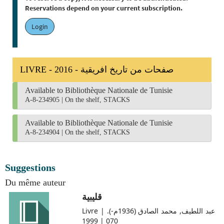
Reservations depend on your current subscription.
Login
LIVRE - 2016 - صفحات من تاريخ افريقية
Available to Bibliothèque Nationale de Tunisie
A-8-234905
|
On the shelf, STACKS
Available to Bibliothèque Nationale de Tunisie
A-8-234904
|
On the shelf, STACKS
Suggestions
Du même auteur
قليبية
Livre | عبد اللطيف, محمد الصادق (1936م-).
070 | 1999