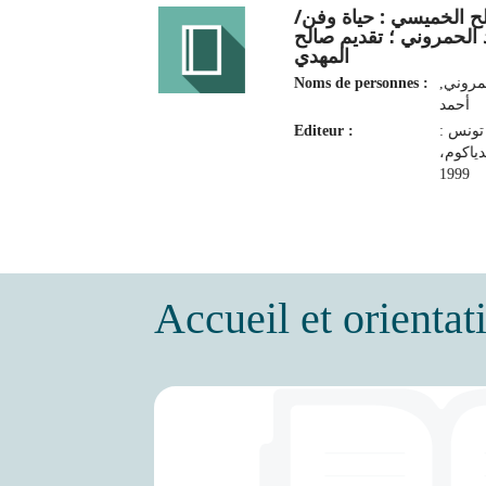
لح الخميسي : حياة وفن
الحمروني ؛ تقديم صالح
المهدي
Noms de personnes :
حمروني
أحمد‏
Editeur :
تونس :
دياكوم
1999
Accueil et orientat