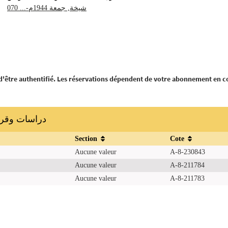
شيخة, جمعة 1944م-... 070
 d'être authentifié. Les réservations dépendent de votre abonnement en c
دراسات وقراءات أ
Section
Cote
Aucune valeur
A-8-230843
Aucune valeur
A-8-211784
Aucune valeur
A-8-211783