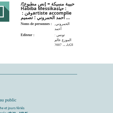
حبيبة مسيكة = [نص مطبوع]/
وفن : ‏artiste accomplie‏
‏أحمد الحمروني ؛ تصميم ...
Noms de personnes :
الحمروني,
أحمد‏
Editeur :
تونس :
الموزع عالم
الكتاب، 2007
au public
e et jours fériés