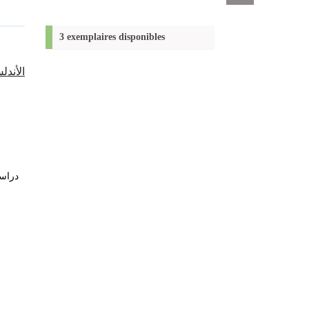
Exports
permanent
(Nouvelle
3 exemplaires disponibles
fenêtre)
الأندل
دراسا