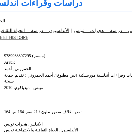
دراسات وقراءات أندلس
الح
الأندلسيون -- دراسة -- الحياة الثقا --
|
س -- دراسة -- هجرات -- تونس
HIE ET HISTOIRE
9789938807295 (مسفر)
Arabic
الحمروني, أحمد‏
ت وقراءات أندلسية موريسكية [نص مطبوع]/ أحمد الحمروني ؛ تقديم جمعة
شيخة
تونس : ميدياكوم، 2010
164 ص.: غلاف مصور ملون ؛ 21 سم. 164 ص.:
الأندلس. هجرات تونس
الأندلسيون. الحياة الثقافية والاجتماعية تونس