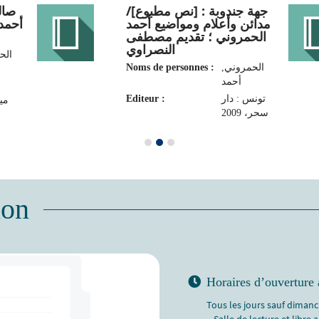
جهة جندوبة : [نص مطبوع]/
صا/
مدائن وأعلام ومواضيع أحمد
أحمد 
الحمروني ؛ تقديم مصطفى
النصراوي
ال,
Noms de personnes :
الحمروني,
أحمد‏
Editeur :
تونس : دار
مي،
سحر، 2009
ion
Horaires d’ouverture 
Tous les jours sauf dimanch