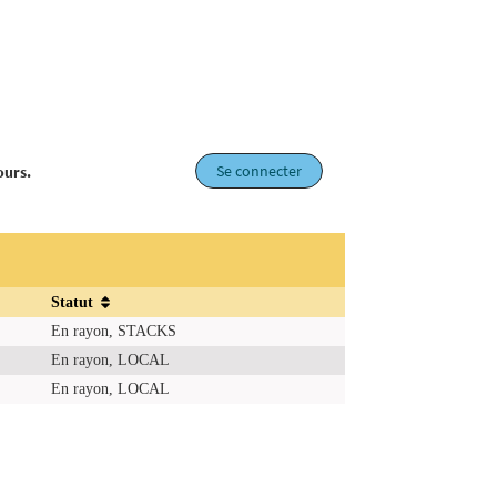
Se connecter
ours.
Statut
En rayon, STACKS
En rayon, LOCAL
En rayon, LOCAL