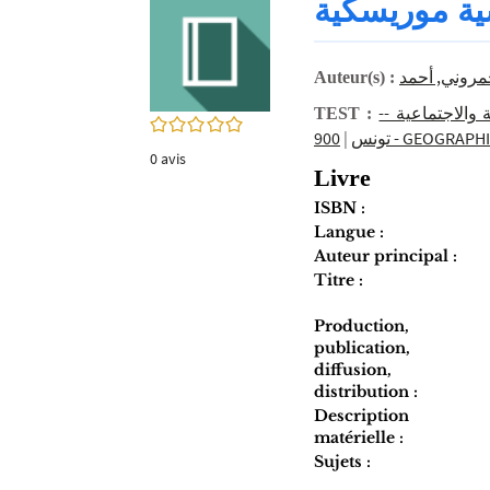
ية موريسكية
twitter
fenêtre)
(Nouvelle
fenêtre)
مروني, أحمد‏
Auteur(s) :
فية والاجتماعية
TEST :
0/5
|
تونس
900 - GEOGRAP
0
avis
Livre
ISBN :
Langue :
Auteur principal :
Titre :
Production,
publication,
diffusion,
distribution :
Description
matérielle :
Sujets :