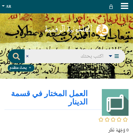
بحث متقدم
العمل المختار في قسمة
الدينار
0/5
0
وُجْهَة نَظَر