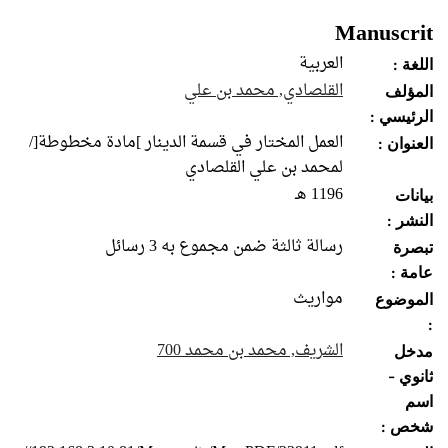
Manuscrit
العربية
اللغة :
القلصادي, محمد بن علي
المؤلف
الرئيسي :
العمل المختار في قسمة الدينار ]مادة مخطوطة[/
العنوان :
لمحمد بن علي القلصادي
1196 هـ
بيانات
النشر :
رسالة ثالثة ضمن مجموع به 3 رسائل
تبصرة
عامة :
مواريث
الموضوع
:
الشريف, محمد بن محمد 700
مدخل
ثانوي -
اسم
شخص :