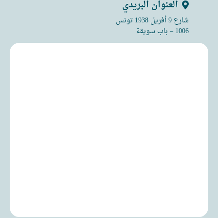
العنوان البريدي
شارع 9 أفريل 1938 تونس
1006 – باب سويقة