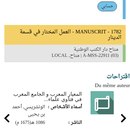
حسابي
MANUSCRIT - 1782 - العمل المختار في قسمة
الدينار
متاح دار الكتب الوطنية
A-MSS-22911 (03)
|
متاح, LOCAL
اقتراحات
Du même auteur
المعيار المعرب و الجامع المغرب
في فتاوي علماء...
أسماء الأشخاص :
الونشريسي, أحمد
بن يحيى
الناشر :
1086 هـ(‏1675 م)