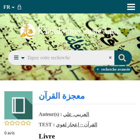
FR
recherche avancée
معجزة القرآن
العريبي, علي
Auteur(s) :
0/5
القرآن -- إعجاز لغوي
TEST :
0
avis
Livre