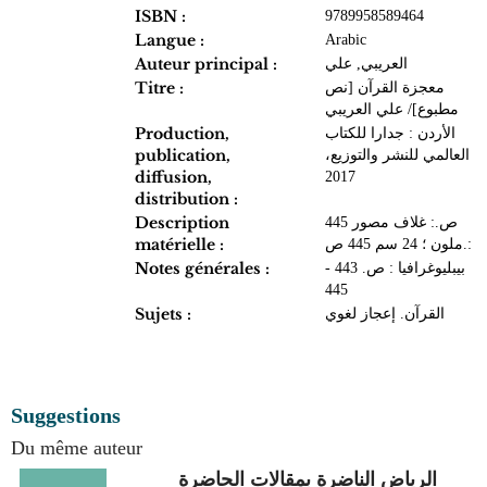
ISBN :
9789958589464
Langue :
Arabic
Auteur principal :
العريبي, علي
Titre :
معجزة القرآن [نص
مطبوع]/ علي العريبي
Production,
الأردن : جدارا للكتاب
publication,
العالمي للنشر والتوزيع،
diffusion,
2017
distribution :
Description
445 ص.: غلاف مصور
matérielle :
ملون ؛ 24 سم 445 ص.:
Notes générales :
بيبليوغرافيا : ص. 443 -
445
Sujets :
القرآن. إعجاز لغوي
Suggestions
Du même auteur
الرياض الناضرة بمقالات الحاضرة