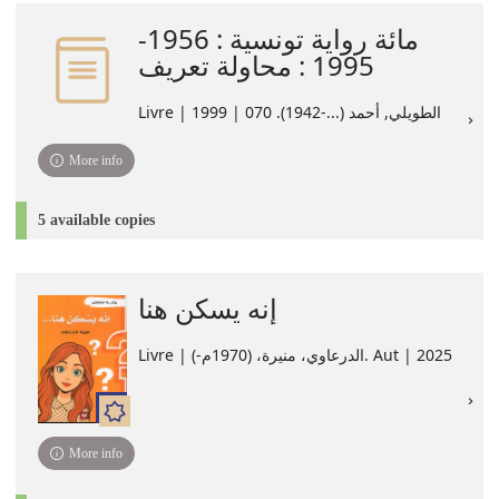
مائة رواية تونسية : 1956-
1995 : محاولة تعريف
Livre | الطويلي, أحمد (...-1942). 070 | 1999
More info
5 available copies
إنه يسكن هنا
Livre | الدرعاوي، منيرة، (1970م-). Aut | 2025
More info