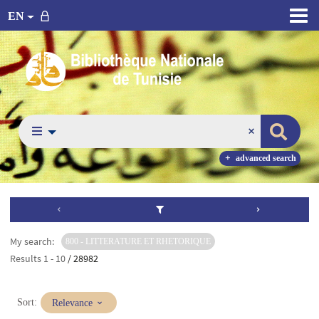
EN
advanced search
My search:
800 - LITTERATURE ET RHETORIQUE
Results
1
-
10
/ 28982
(Immediate
Sort:
Relevance
update)