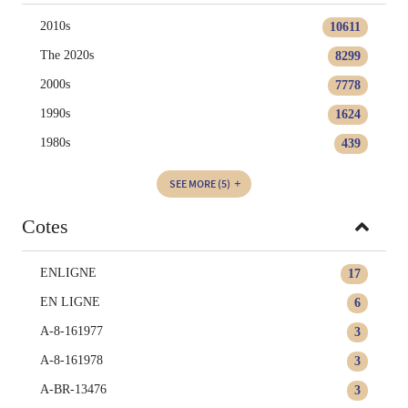
2010s
10611
The 2020s
8299
2000s
7778
1990s
1624
1980s
439
SEE MORE
(5)
Cotes
ENLIGNE
17
EN LIGNE
6
A-8-161977
3
A-8-161978
3
A-BR-13476
3