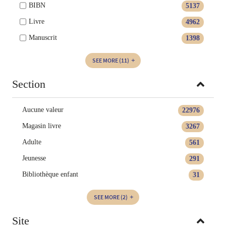
BIBN
5137
Livre
4962
Manuscrit
1398
SEE MORE
(11)
Section
Aucune valeur
22976
Magasin livre
3267
Adulte
561
Jeunesse
291
Bibliothèque enfant
31
SEE MORE
(2)
Site