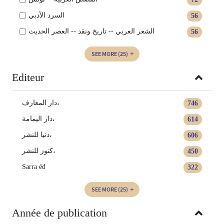
السرد الأدبي
56
الشعر العربي -- تاريخ ونقد -- العصر الحديث
56
SEE MORE
(25)
Editeur
دار المعارف،
746
دار اليمامة،
614
دنيا للنشر،
606
كنوز للنشر،
450
Sarra éd
322
SEE MORE
(25)
Année de publication