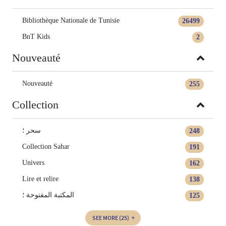
Bibliothèque Nationale de Tunisie
26499
BnT Kids
2
Nouveauté
Nouveauté
255
Collection
سحر ؛
248
Collection Sahar
191
Univers
162
Lire et relire
138
المكتبة المفتوحة ؛
125
SEE MORE
(25)