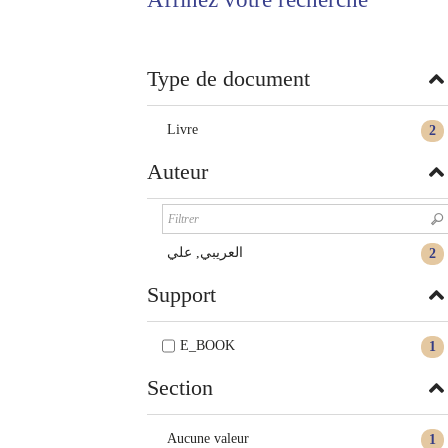
twitter
fenêtre)
(Nouvelle
fenêtre)
Type de document
Livre
2
Auteur
العريبي, علي
2
Support
E_BOOK
1
Section
Aucune valeur
1