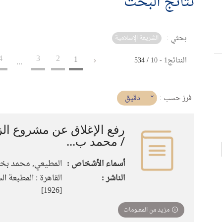
نتائج البحث
بحثي :
الشريعة الإسلامية
4
3
2
1
النتائج
1
-
10
/ 534
...
(imediat
دقيق
فرز حسب :
تأثير)
رفع الإغلاق عن مشروع الز
/ محمد ب...
أسماء الأشخاص :
المطيعي, محمد بخ
الناشر :
القاهرة : المطبعة ال
[1926]
مزيد من المعلومات