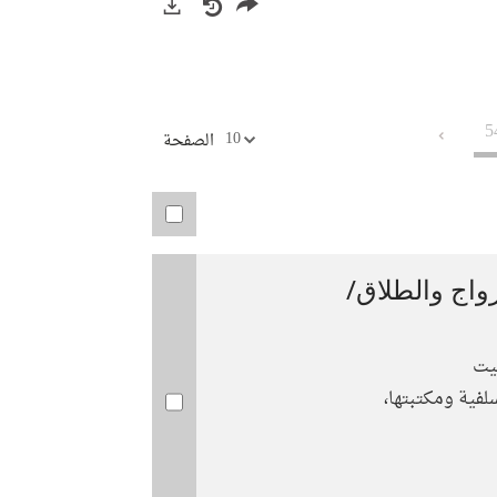
(نافذة
twitter
جديدة)
صادرات
(نافذة
جديدة)
5
10
الصفحة
واج والطلاق/
يت
سلفية ومكتبتها،