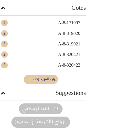
Cotes
A-8-171997
2
A-8-319020
2
A-8-319021
2
A-8-320421
2
A-8-320422
2
رؤية المزيد
(25)
Suggestions
216 - الفقه الإسلامي
الزواج (الشريعة الإسلامية)