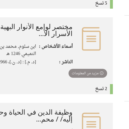
5 نسخ
مختصر لوامع الأنوار البهي
الأسرار الأ...
أسماء الأشخاص :
ابن سلوم, محمد بن
التميمي 1246 هـ
الناشر :
[د. م.] : [د. ن.]، 1966
مزيد من المعلومات
2 نسخ
وظيفة الدين في الحياة وح
إليه/ / محم...