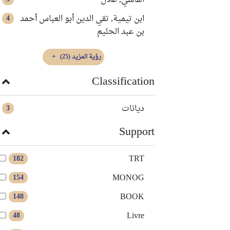
الفاسي, علال
ابن تيمية, تقي الدين أبو العباس أحمد
4
بن عبد الحليم
رؤية المزيد
(25)
Classification
ديانات
3
Support
TRT
182
MONOG
154
BOOK
148
Livre
48