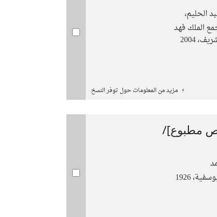
د الحليم،
جمع الملك فهد
، 2004
مزيد من المعلومات حول توفر النسخ
ص مطبوع]/
د
فية، 1926