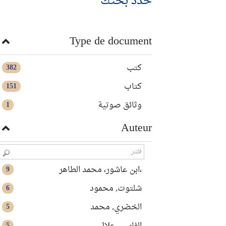
حدد بحثك
Type de document
كتب
382
كتاب
151
وثائق صوتية
1
Auteur
،ابن عاشور، محمد الطاهر
9
شلتوت, محمود
6
الخضري, محمد
5
5