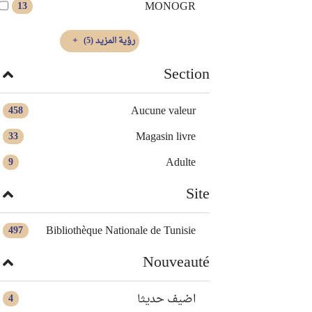
MONOGR
13
رؤية المزيد
(5)
Section
Aucune valeur
458
Magasin livre
33
Adulte
9
Site
Bibliothèque Nationale de Tunisie
497
Nouveauté
اضيف حديثا
4