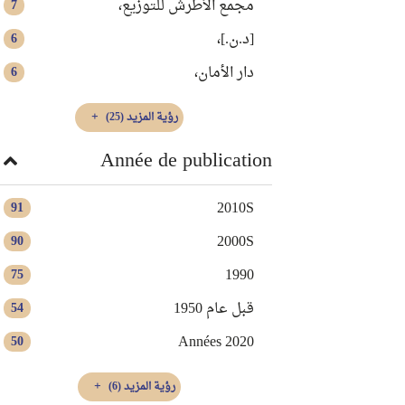
مجمع الأطرش للتوزيع،
7
[د.ن.]،
6
دار الأمان،
6
رؤية المزيد
(25)
Année de publication
2010S
91
2000S
90
1990
75
قبل عام 1950
54
Années 2020
50
رؤية المزيد
(6)