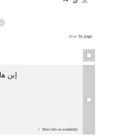
Exports
ابن
by page
10
إبن ها
More info on availability