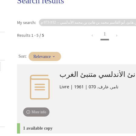
Search results
My search:
 هانئ, أبو القاسم محمد بن هانئ بن محمد الأندلسي -- 932-973 م
1
Results
1
-
5
/ 5
(Immediate
Sort:
Relevance
update)
نئ الأندلسي متنبئ الغرب
Livre | تامر, عارف. 070 | 1961
More info
1 available copy