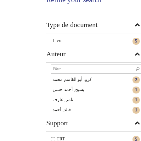
twitter
window)
(New
window)
Type de document
Livre
5
Auteur
كرو, أبو القاسم محمد
2
بسبح, أحمد حسن
1
تامر, عارف
1
خالد, أحمد
1
Support
TRT
5