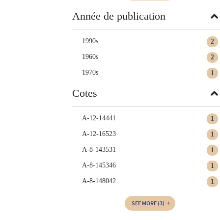
Année de publication
1990s
2
1960s
2
1970s
1
Cotes
A-12-14441
1
A-12-16523
1
A-8-143531
1
A-8-145346
1
A-8-148042
1
SEE MORE
(3)