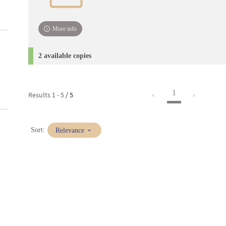
More info
2 available copies
1
Results
1
-
5
/ 5
(Immediate
Sort:
Relevance
update)