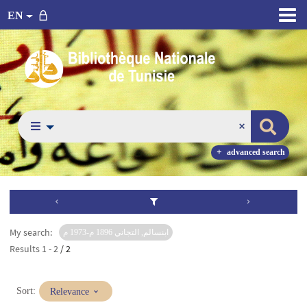
EN
advanced search
My search:
ابنسالم, التجاني 1896 م-1973 م
Results
1
-
2
/ 2
(Immediate
Sort:
Relevance
update)