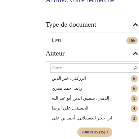
twitter
fenêtre)
(Nouvelle
fenêtre)
Type de document
Livre
166
Auteur
الزركلي, خير الدين
6
زايد, أحمد صبري
6
الذهبي, شمس الدين أبو عبد الله
5
الحسيني, علي الرضا
4
ابن حجر العسقلاني, أحمد بن علي
3
VOIR PLUS
(25)