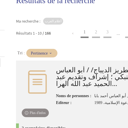
Résultats de la recherche
Ma recherche :
أعلام العرب
1
2
3
Résultats
1
-
10
/ 166
...
(Mise
Tri :
Pertinence
à
jour
تطريز الديباج/ / أبو العباس
immédiate)
لتنبكي ؛ إشراف وتقديم عبد
الحميد عبد الله الهرا...
Noms de personnes :
 أبو العباس أحمد بابا
Editeur :
 الإسلامية، 1989
Plus d'infos