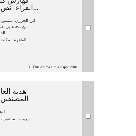
القراء [نص مطبوع]/ شمس الدين أب...
ابن الجزري, شمس ال
بن محمد بن عل
الدمشقي
القاهرة : مكتبة الخان
Plus d'infos sur la disponibilité
هدية العا
المصنفين/
الب
بيروت : منشورات مك