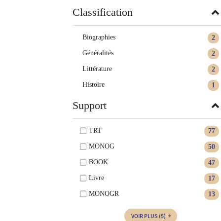
Classification
Biographies
2
Généralités
2
Littérature
2
Histoire
1
Support
TRT
77
MONOG
50
BOOK
47
Livre
17
MONOGR
13
VOIR PLUS
(5)