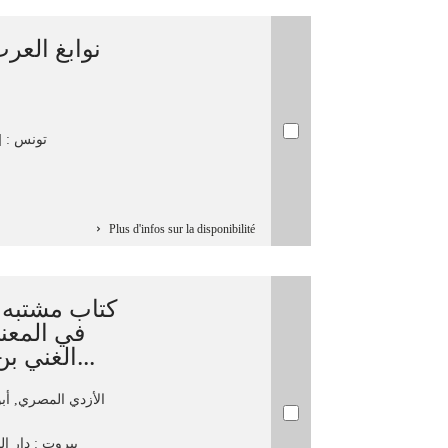
نوابغ ال/ /
تونس : [وح
Plus d'infos sur la disponibilité
كتاب مشتبه ا
في المعنى
الغني بن سعيد الأزدي ؛ تحقيق عم...
الأزدي المصري, أب
بيروت : دار الم