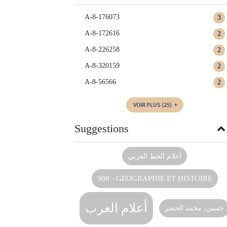
A-8-176073
3
A-8-172616
2
A-8-226258
2
A-8-320159
2
A-8-56566
2
VOIR PLUS
(25)
Suggestions
أعلام الخط العربي
900 - GEOGRAPHIE ET HISTOIRE
أعلام العرب
حسين, ‏محمد الخضر‏