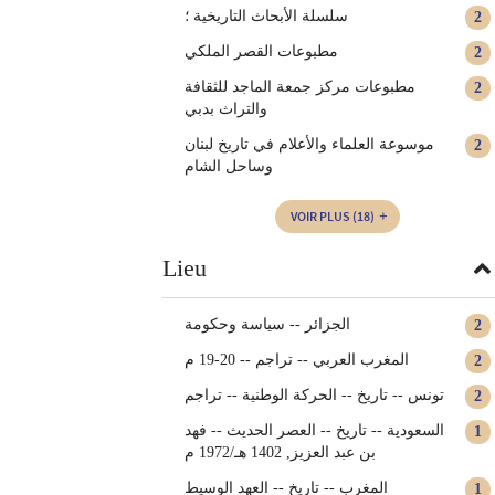
سلسلة الأبحاث التاريخية ؛
2
مطبوعات القصر الملكي
2
مطبوعات مركز جمعة الماجد للثقافة
2
والتراث بدبي
موسوعة العلماء والأعلام في تاريخ لبنان
2
وساحل الشام
VOIR PLUS
(18)
Lieu
الجزائر -- سياسة وحكومة
2
المغرب العربي -- تراجم -- 20-19 م
2
تونس -- تاريخ -- الحركة الوطنية -- تراجم
2
السعودية -- تاريخ -- العصر الحديث -- فهد
1
بن عبد العزيز, 1402 هـ/1972 م
المغرب‏ -- ‏تاريخ‏‏ -- ‏العهد الوسيط
1