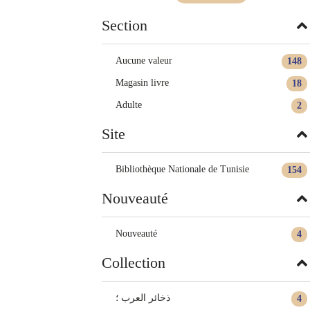
Section
Aucune valeur
148
Magasin livre
18
Adulte
2
Site
Bibliothèque Nationale de Tunisie
154
Nouveauté
Nouveauté
4
Collection
ذخائر العرب ؛
4