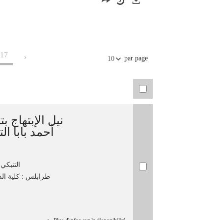
Exports
17
par page
10
نيل الإبتهاج ب
أحمد بابا ا
التنبكي,
طرابلس : كلية الدعوة