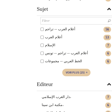
Sujet
أعلام العرب -- تراجم
56
أعلام العرب
53
الإسلام
7
أعلام العرب -- تراجم -- تونس
6
الخط العربي -- مجموعات
6
VOIR PLUS
(25)
Editeur
دار الغرب الإسلامي،
7
مكتبة ابن سينا،
6