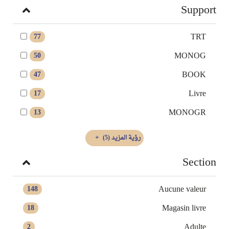
Support
TRT
77
MONOG
50
BOOK
47
Livre
17
MONOGR
13
رؤية المزيد
(5)
Section
Aucune valeur
148
Magasin livre
18
Adulte
2