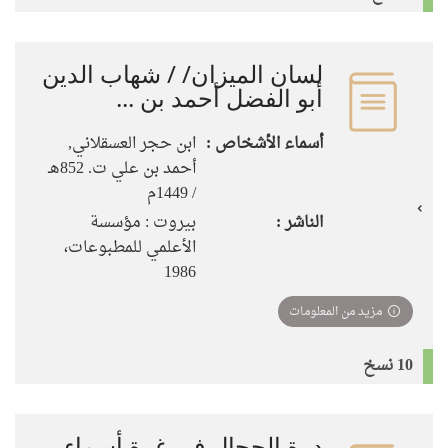
لسان الميزان/ / شهاب الدين
أبو الفضل أحمد بن ...
أسماء الأشخاص :
ابن حجر العسقلاني,
أحمد بن علي ت. 852هـ
/ 1449م
الناشر :
بيروت : مؤسسة
الأعلمي للمطبوعات،
1986
مزيد من المعلومات
10 نسخ
درة الحجال في غرة أسماء