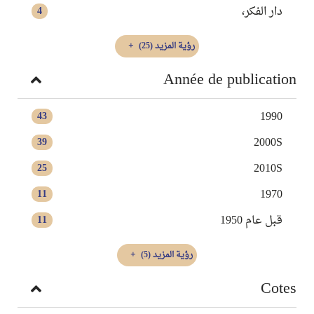
دار الفكر،
4
رؤية المزيد
(25)
Année de publication
1990
43
2000S
39
2010S
25
1970
11
قبل عام 1950
11
رؤية المزيد
(5)
Cotes