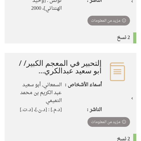
الناشر :
تونس : [وحيد
الهنتاتي]، 2000
مزيد من المعلومات
2 نسخ
التحبير في المعجم الكبير/ /
أبو سعيد عبدالكري...
أسماء الأشخاص :
السمعاني, أبو سعيد
عبد الكريم بن محمد
التميمي
الناشر :
[د.م.] : [د.ن.]، [د.ت.]
مزيد من المعلومات
2 نسخ