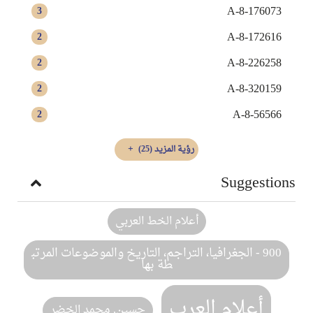
A-8-176073
3
A-8-172616
2
A-8-226258
2
A-8-320159
2
A-8-56566
2
رؤية المزيد
(25)
Suggestions
أعلام الخط العربي
900 - الجغرافيا، التراجم، التاريخ والموضوعات المرتب
طة بها
أعلام العرب
حسين, ‏محمد الخضر‏