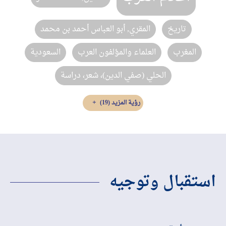
تاريخ
المقري‏, ‏أبو العباس أحمد بن محمد‏
المغرب‏
العلماء والمؤلفون العرب
السعودية
الحلي (صفي الدين)، شعر، دراسة
رؤية المزيد
(19)
استقبال وتوجيه