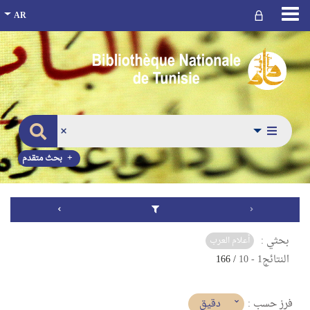
بحث متقدم
بحثي :
أعلام العرب
النتائج
1
-
10
/ 166
(imediat
دقيق
فرز حسب :