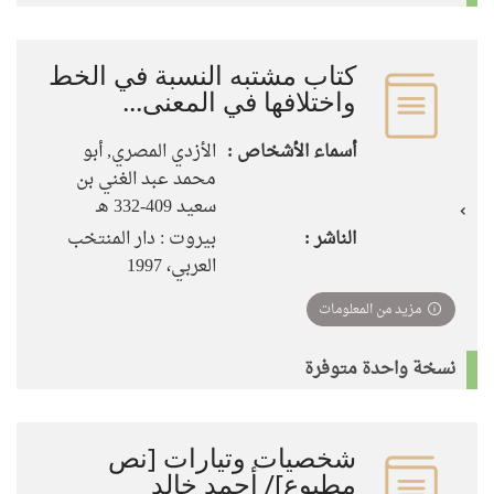
كتاب مشتبه النسبة في الخط
واختلافها في المعنى...
أسماء الأشخاص :
الأزدي المصري, أبو
محمد عبد الغني بن
سعيد 409-332 هـ
الناشر :
بيروت : دار المنتخب
العربي، 1997
مزيد من المعلومات
نسخة واحدة متوفرة
شخصيات وتيارات [نص
مطبوع]/ أحمد خالد