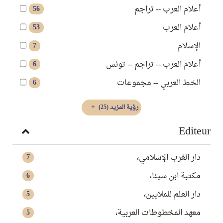
أعلام العرب -- تراجم
56
أعلام العرب
53
الإسلام
7
أعلام العرب -- تراجم -- تونس
6
الخط العربي -- مجموعات
6
رؤية المزيد
(25)
Editeur
دار الغرب الإسلامي،
7
مكتبة ابن سينا،
6
دار العلم للملايين،
5
معهد المخطوطات العربية،
5