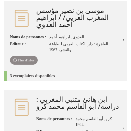
jour
موسى بن نصير مؤسس
immédiate)
المغرب العربي/ / ابراهيم
أحمد العدوي
Noms de personnes :
العدوي, ابراهيم أحمد
Editeur :
القاهرة : دار الكتاب العربي للطباعة
والنشر، 1967
Plus d'infos
3 exemplaires disponibles
ابن هانئ متنبي المغربي :
دراسة/ أبو القاسم محمد كرو
Noms de personnes :
كرو, أبو القاسم محمد
...-1924