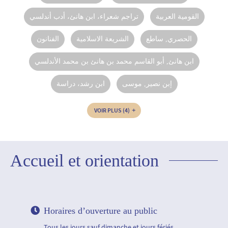
القومية العربية
تراجم شعراء، ابن هانئ، أدب أندلسي
الحصري‏, ‏ساطع‏
الشريعة الاسلامية
الفنانون
ابن هانئ, أبو القاسم محمد بن هانئ بن محمد الأندلسي
إبن نصير‏, ‏موسى‏
ابن رشد، دراسة
VOIR PLUS
(4)
Accueil et orientation
Horaires d’ouverture au public
Tous les jours sauf dimanche et jours fériés