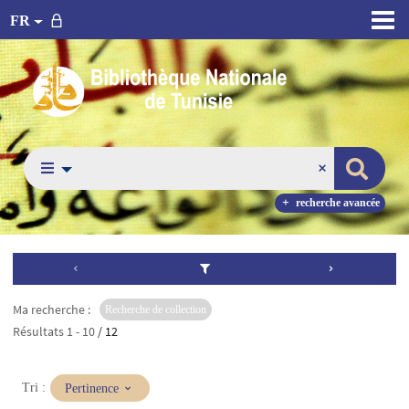
FR
recherche avancée
Ma recherche :
Recherche de collection
Résultats
1
-
10
/ 12
(Mise
Tri :
Pertinence
à