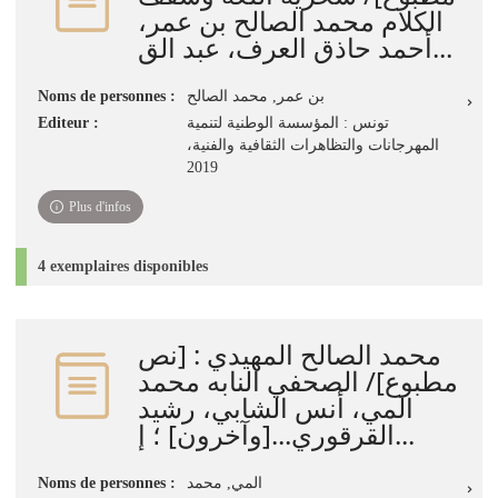
الكلام ‏محمد الصالح بن عمر،
أحمد حاذق العرف، عبد الق...
بن عمر‏, ‏محمد الصالح
Noms de personnes :
تونس : ‏المؤسسة الوطنية لتنمية
Editeur :
المهرجانات والتظاهرات الثقافية والفنية،
Plus d'infos
4 exemplaires disponibles
محمد الصالح المهيدي : [نص
مطبوع]/ الصحفي النابه محمد
المي، أنس الشابي، رشيد
القرقوري...[وآخرون] ؛ إ...
المي‏, ‏محمد‏
Noms de personnes :