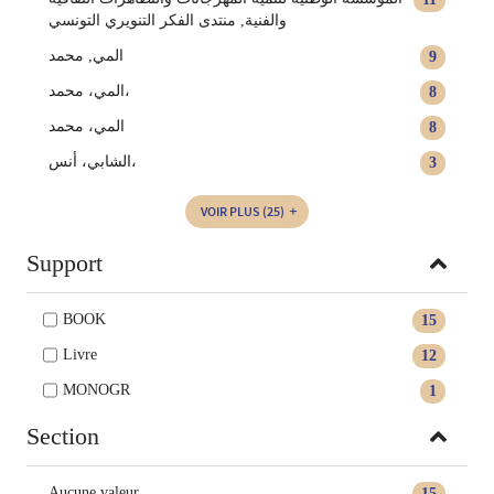
والفنية‏‏‏‏‏, ‏منتدى الفكر التنويري التونسي‏‏
المي‏, ‏محمد‏
9
المي، محمد،
8
المي، ‏محمد‏
8
الشابي، أنس،
3
VOIR PLUS
(25)
Support
BOOK
15
Livre
12
MONOGR
1
Section
Aucune valeur
15