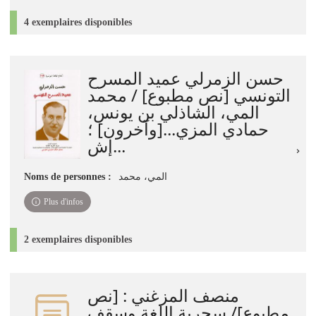
4 exemplaires disponibles
حسن الزمرلي عميد المسرح
التونسي [نص مطبوع] / محمد
المي، الشاذلي بن يونس،
حمادي المزي...[وآخرون] ؛
إش...
المي، ‏محمد‏
Noms de personnes :
Plus d'infos
2 exemplaires disponibles
منصف المزغني : [نص
مطبوع]‏‏/ ‏سحرية اللغة وسقف