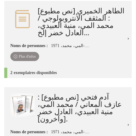
jour
الطاهر الخميري [نص مطبوع]
immédiate)
: المثقف الأنتروبولوجي /
محمد المي، منية العبيدي،
العادل خضر إلخ...
المي، محمد، 1971-....
Noms de personnes :
Plus d'infos
2 exemplaires disponibles
آدم فتحي [نص مطبوع] :
عازف المعاني / محمد المي،
منية العبيدي، العادل خضر
[وآخرون].
المي، محمد، 1971-....
Noms de personnes :