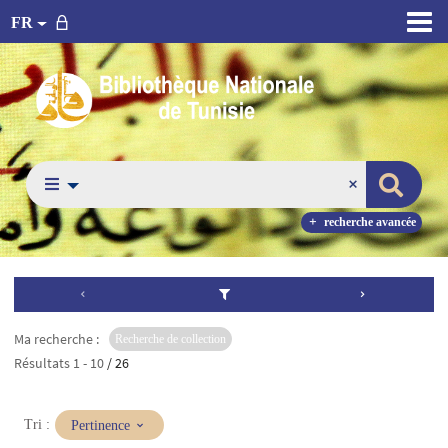
FR
recherche avancée
Ma recherche :
Recherche de collection
Résultats
1
-
10
/ 26
(Mise
Tri :
Pertinence
à