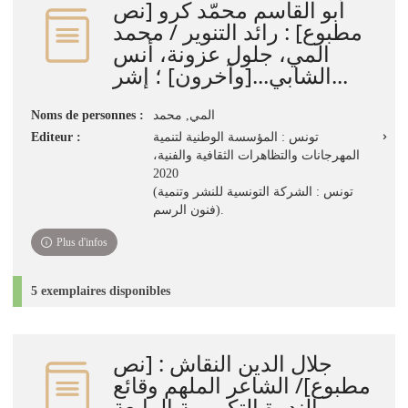
أبو القاسم محمّد كرو [نص
مطبوع] : رائد التنوير / محمد
المي، جلول عزونة، أنس
الشابي...[وآخرون] ؛ إشر...
المي‏, ‏محمد‏
Noms de personnes :
تونس : المؤسسة الوطنية لتنمية
Editeur :
المهرجانات والتظاهرات الثقافية والفنية،
2020
(تونس : الشركة التونسية للنشر وتنمية
فنون الرسم).
Plus d'infos
5 exemplaires disponibles
جلال الدين النقاش : [نص
مطبوع]‏‏/ ‏الشاعر الملهم ‏وقائع
الندوة التكريمية الرابعة