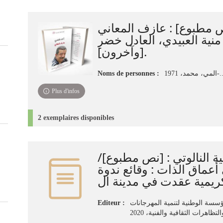
 مطبوع] : عازف المعاني
/ ية العبيدي، العادل خضر
[وآخرون].
Noms de personnes :
، محمد، 1971
Plus d'infos
2 exemplaires disponibles
ة النالوتي : ‏[نص مطبوع]‏‏
أعماق الذات‏‏ : ‏وقائع ندوة
Editeur :
مؤسسة الوطنية لتنمية المهرجانات
التظاهرات الثقافية والفنية‏‏‏‏، ‏2020