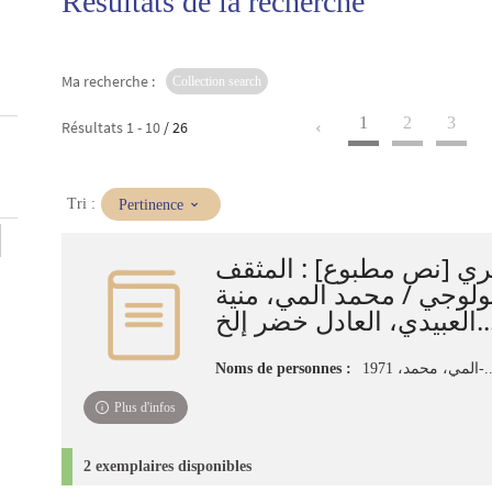
Résultats de la recherche
Ma recherche :
Collection search
1
2
3
Résultats
1
-
10
/ 26
(Mise
Tri :
Pertinence
à
jour
ري [نص مطبوع] : المثقف
immédiate)
بولوجي / محمد المي، منية
بيدي، العادل خضر إلخ
Noms de personnes :
، محمد، 1971
Plus d'infos
2 exemplaires disponibles