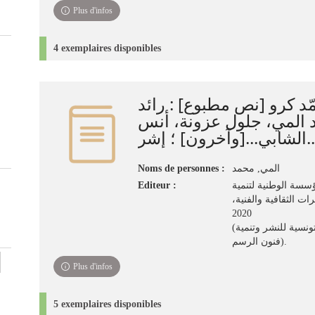
Plus d'infos
4 exemplaires disponibles
ّد كرو [نص مطبوع] : رائد
د المي، جلول عزونة، أنس
...[وآخرون] ؛ إشر
Noms de personnes :
المي‏, ‏محمد‏
Editeur :
سسة الوطنية لتنمية
رات الثقافية والفنية
2020
(تونس : الشركة التونسية للنشر وتنمية
فنون الرسم).
Plus d'infos
5 exemplaires disponibles