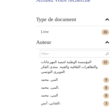
twitter
fenêtre)
(Nouvelle
fenêtre)
Type de document
Livre
26
Auteur
المؤسسة الوطنية لتنمية المهرجانات
11
والتظاهرات الثقافية والفنية‏‏‏‏‏, ‏منتدى الفكر
التنويري التونسي‏‏
المي‏, ‏محمد‏
9
المي، محمد،
8
المي، ‏محمد‏
8
الشابي، أنس،
3