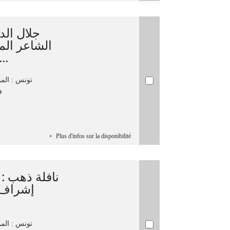
جلال ال/
‏الشاعر الم
الرابعة لمنتدى الفكر ال...
تونس : المؤ
و
Plus d'infos sur la disponibilité
نافلة ذهب : [ن
‏إشراف 
تونس‏ : ‏ال