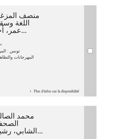
منصف المزغني
اللغة وسقف
عمر، أحمد حاذق العرف، عبد الق...
ب
تونس : ‏الم
المهرجانات والتظاه،
Plus d'infos sur la disponibilité
محمد الص]/
الصحفي
الشابي، رشيد القرقوري...[وآخرون] ؛ إ...