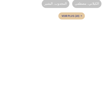
الكيلاني، مصطفى‏‏
المجدوب‏, ‏البشير‏
VOIR PLUS
(20)