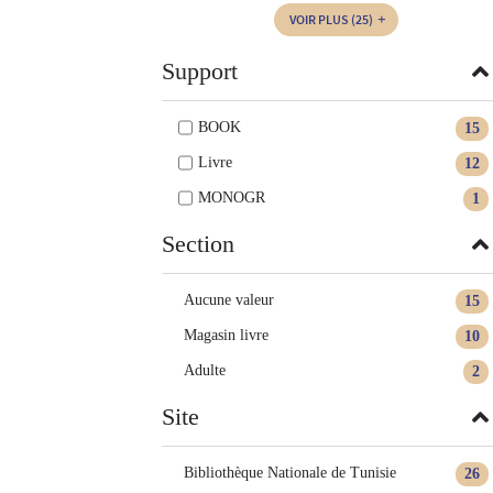
VOIR PLUS
(25)
Support
BOOK
15
Livre
12
MONOGR
1
Section
Aucune valeur
15
Magasin livre
10
Adulte
2
Site
Bibliothèque Nationale de Tunisie
26