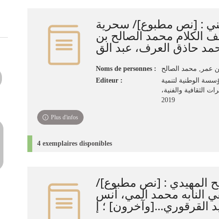
 : [نص مطبوع]‏‏/ ‏سحرية
 الكلام ‏محمد الصالح بن
Noms de personnes :
ن عمر‏, ‏محمد الصالح
Editeur :
ؤسسة الوطنية لتنمية
رات الثقافية والفنية
Plus d'infos
4 exemplaires disponibles
الح المهيدي : [نص مطبوع
 النابه محمد المي، أنس