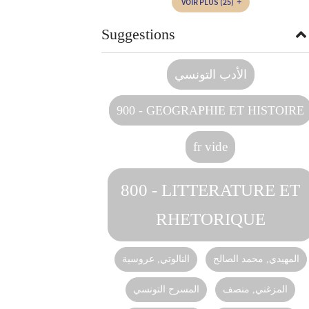
VOIR PLUS
(25)
Suggestions
الأدب التونسي
900 - GEOGRAPHIE ET HISTOIRE
fr vide
800 - LITTERATURE ET
RHETORIQUE
المهيدي, محمد الصالح
النالوتي, عروسية
المزغني, منصف‏‏
المسرح التونسي