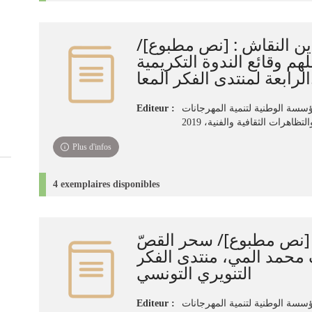
دين النقاش : [نص مطبوع]‏‏
لهم ‏وقائع الندوة التكريمية
معا
Editeur :
سسة الوطنية لتنمية المهرجانات
التظاهرات الثقافية والفنية، ‏2019‏
Plus d'infos
4 exemplaires disponibles
ص مطبوع]‏‏‏‏‏‏‏‏‏‏/ ‏سحر القصّ
محمد المي، منتدى الفكر
التنويري التونسي
Editeur :
مؤسسة الوطنية لتنمية المهرجانات