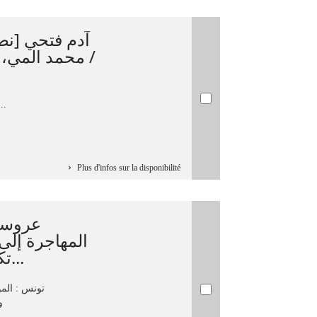
آدم فتحي [نص
محمد المي، من
المي-....
Plus d'infos sur la disponibilité
عروسي/
‏المهاجرة إلى 
تكريمية عقدت في مدينة ال...
تونس‏ : ‏ال
و