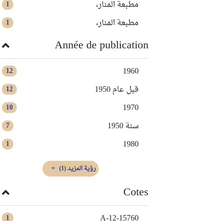
مطبعة المنار‏،
1
‏مطبعة المنار‏،
1
Année de publication
1960
12
قبل عام 1950
12
1970
10
سنة 1950
7
1980
1
رؤية المزيد
(1)
Cotes
A-12-15760
1