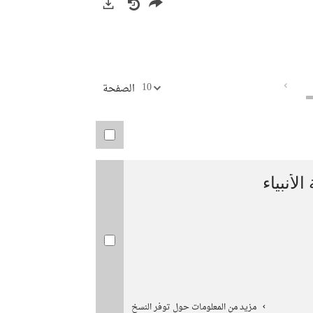
(نافذة
twitter
جديدة)
صادرات
(نافذة
جديدة)
10
الصفحة
لأنبياء
مزيد من المعلومات حول توفر النسخ