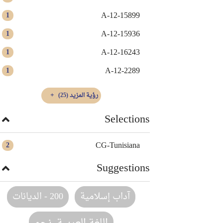
A-12-15899
1
A-12-15936
1
A-12-16243
1
A-12-2289
1
رؤية المزيد
(25)
Selections
CG-Tunisiana
2
Suggestions
آداب إسلامية
200 - الديانات