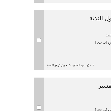
 الثلاثة
مد
 [د. ت. ]
مزيد من المعلومات حول توفر النسخ
فسير
 [د. ت. ]