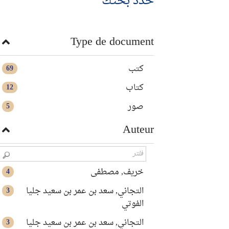
حدد بحثك
Type de document
كتب
69
كتاب
12
صور
5
Auteur
خريف, مصطفى
4
التجاني, سعد بن عمر بن سعيد جليا
3
الفوتي
التجاني, سعد بن عمر بن سعيد جليا
3