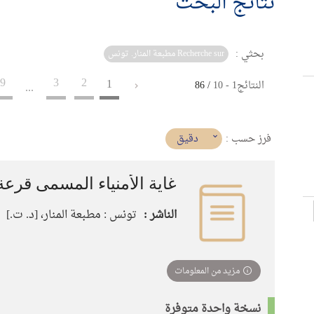
نتائج البحث
بحثي :
Recherche sur مطبعة المنار. تونس
9
3
2
1
النتائج
1
-
10
/ 86
...
(imediat
دقيق
فرز حسب :
تأثير)
غاية الأمنياء المسمى قرعة ا
الناشر :
تونس : مطبعة المنار، [د. ت.]
مزيد من المعلومات
نسخة واحدة متوفرة