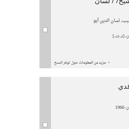
يح/ / لسان
ب, لسان الدين أبو
، [د.ت.]
مزيد من المعلومات حول توفر النسخ
قدي
19