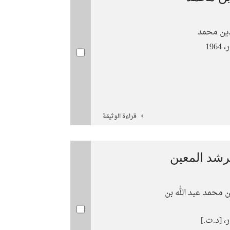
ين محمد
19
قراءة الوثيقة
رشد المعين
 محمد عبد الله بن
، [د.ت.]