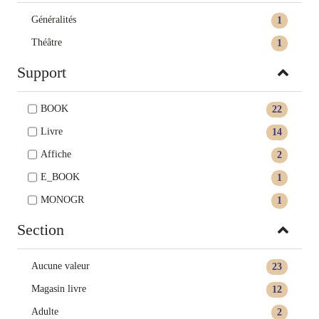
Généralités
1
Théâtre
1
Support
BOOK
22
Livre
14
Affiche
2
E_BOOK
1
MONOGR
1
Section
Aucune valeur
23
Magasin livre
12
Adulte
2