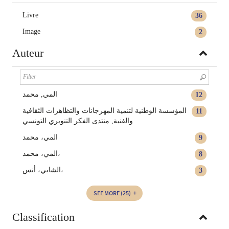
Livre
36
Image
2
Auteur
المي‏, ‏محمد‏
12
المؤسسة الوطنية لتنمية المهرجانات والتظاهرات الثقافية
11
والفنية‏‏‏‏‏, ‏منتدى الفكر التنويري التونسي‏‏
المي، ‏محمد‏
9
المي، محمد،
8
الشابي، أنس،
3
SEE MORE
(25)
Classification