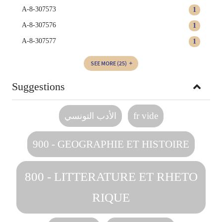
A-8-307573
1
A-8-307576
1
A-8-307577
1
SEE MORE
(25)
Suggestions
fr vide
الأدب التونسي
900 - GEOGRAPHIE ET HISTOIRE
800 - LITTERATURE ET RHETO
RIQUE