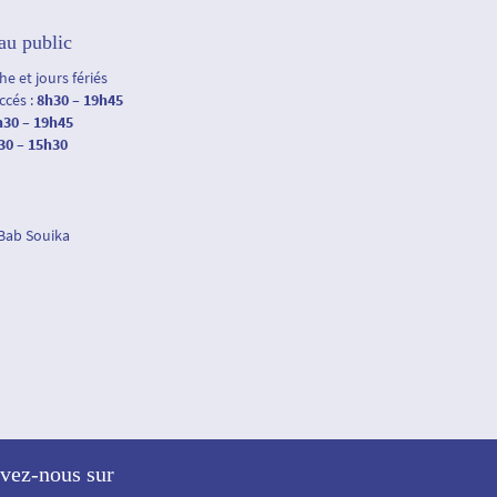
au public
e et jours fériés
accés :
8h30 – 19h45
h30 – 19h45
30 – 15h30
 Bab Souika
vez-nous sur