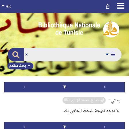
بحث متقدم
بحثي :
ابن صالح, محمد الهادي. 080
لا توجد نتيجة للبحث الخاص بك