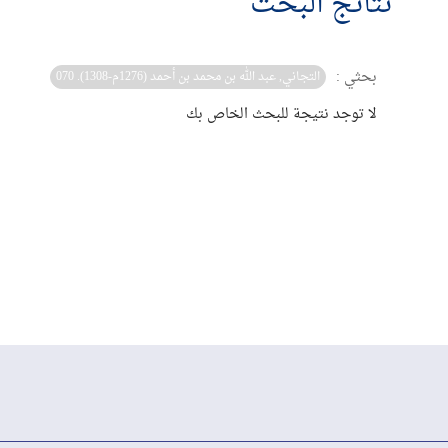
نتائج البحث
بحثي :
التجاني, عبد الله بن محمد بن أحمد (1276م-1308). 070
لا توجد نتيجة للبحث الخاص بك