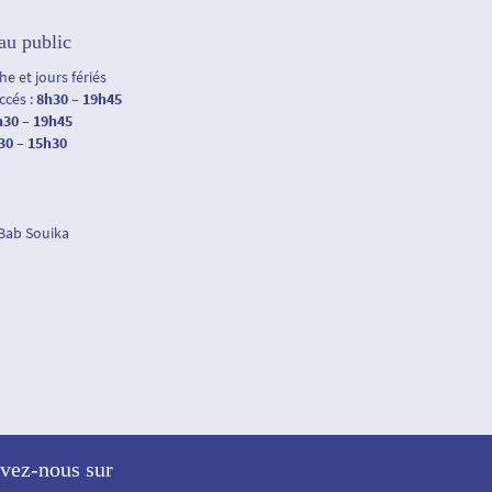
au public
e et jours fériés
accés :
8h30 – 19h45
h30 – 19h45
30 – 15h30
 Bab Souika
vez-nous sur