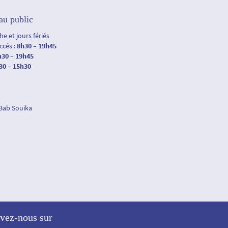
au public
e et jours fériés
accés :
8h30 – 19h45
h30 – 19h45
30 – 15h30
 Bab Souika
vez-nous sur