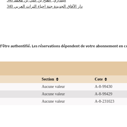
البنداري‏, ‏الفتح بن علي بن محمد‏ ‏340
دار الآفاق الجديدة‏ ‏جنة إحياء التراث العربي‏ ‏340
 d'être authentifié. Les réservations dépendent de votre abonnement en c
Section
Cote
Aucune valeur
A-8-99430
Aucune valeur
A-8-99429
Aucune valeur
A-8-231023