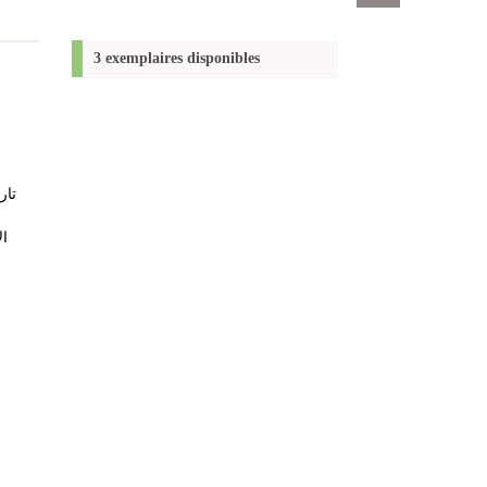
Exports
permanent
(Nouvelle
3 exemplaires disponibles
fenêtre)
تار
ال