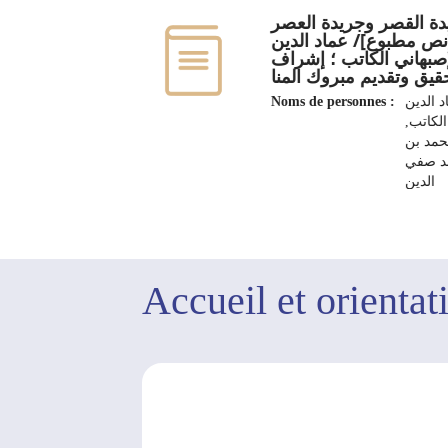
ة القصر وجريدة العصر‏
[نص مطبوع]/ عماد الدين
إصبهاني الكاتب ؛ إشراف
Noms de personnes :
د الدين
الكاتب‏,
حمد بن
د صفي
الدين
Editeur :
تونس :
مطبعة
اللواتي
Accueil et orientat