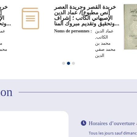
خريدة القصر وجريدة العصر‏
خريد
‏[نص مطبوع]/ عماد الدين
‏
الإصبهاني الكاتب ؛ إشراف
ال
وتحقيق وتقديم مبروك المنا...
وتحقيق وتقديم مبروك المنا...
عما
Noms de personnes :
عماد الدين
الكاتب‏,
‏محمد بن
‏م
محمد صفي
محم
الدين
Editeur :
الجزائر : دار
مداد
يونيفرسيتي
،
برس‏، ‏2018
ion
Horaires d’ouverture 
Tous les jours sauf dimanch