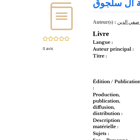
ة آل سلجوق‏
twitter
fenêtre)
(Nouvelle
fenêtre)
 صفي الدين
Auteur(s) :
Livre
0/5
Langue :
0
avis
Auteur principal :
Titre :
Édition / Publicatio
:
Production,
publication,
diffusion,
distribution :
Description
matérielle :
Sujets :