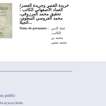
خريدة القصر وجريدة العصر/
العماد الأصفهاني الكاتب ؛
تحقيق محمد المرزوقي،
محمد العروسي المطوي،
الجيلا...
Noms de personnes :
عماد الدين
الكاتب‏,
‏محمد بن
محمد صفي
الدين
Editeur :
تونس : الدار
التونسية
للنشر، 1986-
1966
au public
e et jours fériés