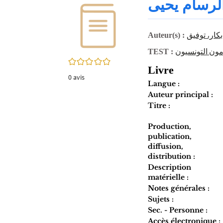
لرسام يحيى
twitter
fenêtre)
(Nouvelle
fenêtre)
بكار، توفيق
Auteur(s) :
ون التونسيون
TEST :
0/5
Livre
0
avis
Langue :
Auteur principal :
Titre :
Production,
publication,
diffusion,
distribution :
Description
matérielle :
Notes générales :
Sujets :
Sec. - Personne :
Accès électronique :