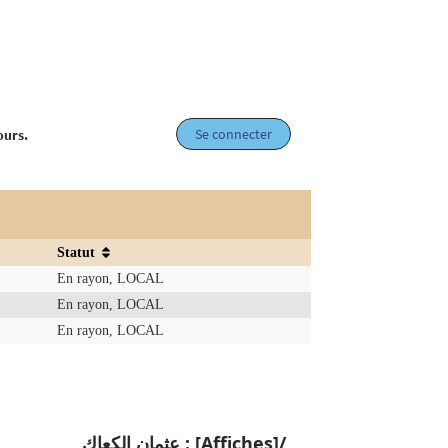
Se connecter
ours.
Statut
En rayon, LOCAL
En rayon, LOCAL
En rayon, LOCAL
عثمان الكعاك : [Affiches]/