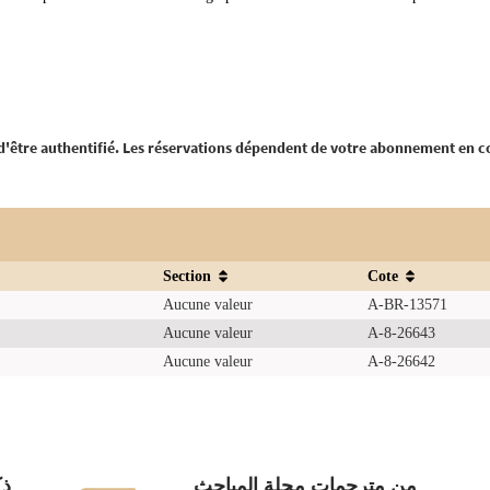
 d'être authentifié. Les réservations dépendent de votre abonnement en c
Section
Cote
Aucune valeur
A-BR-13571
Aucune valeur
A-8-26643
Aucune valeur
A-8-26642
من مترجمات مجلة المباحث
ذك