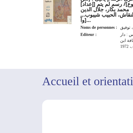
وع]/ رسم لم يتم [إعداد
محمد بكار، جلال الدين
النقاش، الحبيب شيبوب..
[وآ...
Noms de personnes :
، توفيق
Editeur :
 : دار
افة ابن
197
Accueil et orientat