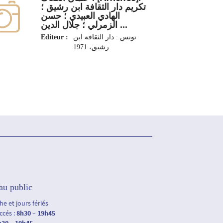
تكريم دار الثقافة ابن رشيق ؛
الهادي العبيدي ؛ حسن
الزمرلي ؛ جلال الدين ...
Editeur :
تونس : دار الثقافة ابن
رشيق، 1971
au public
e et jours fériés
accés :
8h30 – 19h45