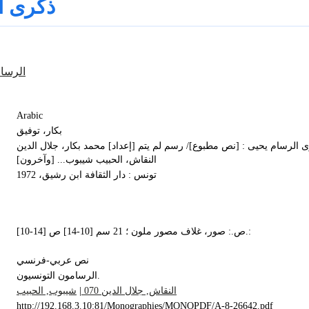
ذكرى ا
الرسام
Arabic
بكار، توفيق
 الرسام يحيى : [نص مطبوع]/ رسم لم يتم [إعداد] محمد بكار، جلال الدين
النقاش، الحبيب شيبوب... [وآخرون]
تونس : دار الثقافة ابن رشيق، 1972
[10-14] ص.: صور، غلاف مصور ملون ؛ 21 سم [10-14] ص.:
نص عربي-فرنسي
الرسامون التونسيون.
شيبوب, الحبيب
|
النقاش, جلال الدين 070
http://192.168.3.10:81/Monographies/MONOPDF/A-8-26642.pdf