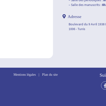
– Salle des périodiques :
8
– Salle des manuscrits :
8h
Adresse
Boulevard du 9 Avril 1938
1006 - Tunis
Sui
Mentions légales
|
Plan du site