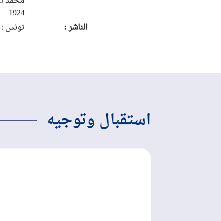
1924
الناشر :
تونس :
مطبعة
الترقي، 1956
استقبال وتوجيه