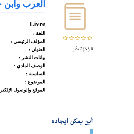
العرب وابن 
Livre
اللغة :
0/5
المؤلف الرئيسي :
0
وُجْهَة نَظَر
العنوان :
بيانات النشر :
الوصف المادي :
السلسلة :
الموضوع :
الموقع والوصول الإلكترو
أين يمكن ايجاده