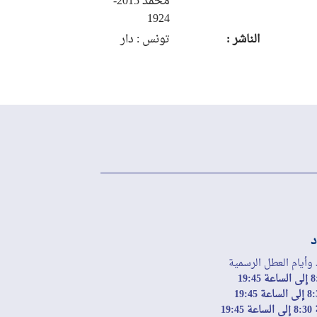
محمد 2015-
1924
الناشر :
تونس : دار
المغرب
العربي، 1998
د
 وأيام العطل الرسمية
19: