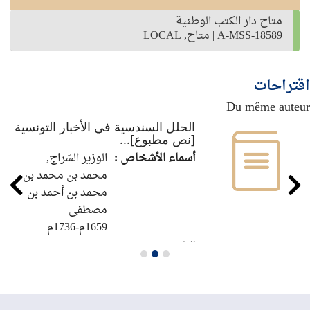
متاح دار الكتب الوطنية
A-MSS-18589
|
متاح, LOCAL
اقتراحات
Du même auteur
الحلل السندسية في الأخبار التونسية
[نص مطبوع]...
أسماء الأشخاص :
الوزير السّراج,
محمد بن محمد بن
محمد بن أحمد بن
مصطفى
1659م-1736م
الناشر :
تونس : الدار
التونسية للنشر،
1970