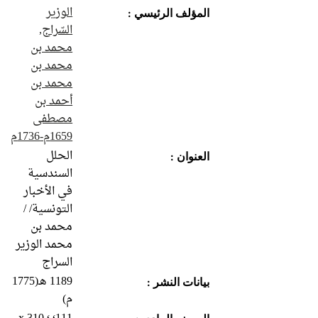
الوزير
المؤلف الرئيسي :
السّراج,
محمد بن
محمد بن
محمد بن
أحمد بن
مصطفى
1659م-1736م
الحلل
العنوان :
السندسية
في الأخبار
التونسية/ /
محمد بن
محمد الوزير
السراج
1189 هـ(‏1775
بيانات النشر :
م)