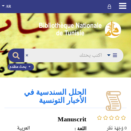
بحث متقدم
الحلل السندسية في
الأخبار التونسية
0/5
Manuscrit
العربية
0
وُجْهَة نَظَر
اللغة :