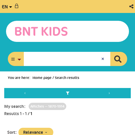
EN
advanced search
You are here:
Home page
/
Search results
My search:
Affiches -- 1870-1914
Results
1
-
1
/ 1
(Immediate
Relevance
Sort: