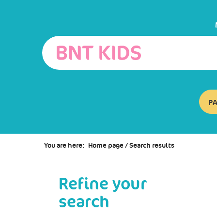
Go
Go
Go
to
to
to
the
the
the
menu
content
search
P
You are here:
Home page
/
Search results
Refine your
search