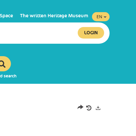
 Space
The written Heritage Museum
EN
LOGIN
d search
Exports