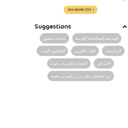
SEE MORE
(17)
Suggestions
الهندسة الميكانيكية العربية
مساجد‏ ‏دمشق‏‏
الرياضيات
الطب العربي
الفلكيون العرب
الأمراض
الحضارة العربية، بحوث
ابن الشاطر‏, ‏علي بن إبراهيم بن محمد