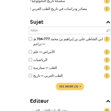
سلسلة تاريخ التكنولوجيا‏ ؛
1
مصادر ودراسات في تاريخ الطب العربي ؛
1
Sujet
ابن الشاطر‏, ‏علي بن إبراهيم بن محمد ‏704-777 هـ
1
-- ‏‏تراجم‏
الأمراض -- علم
1
الرياضيات
1
الطب -- ممارسة
1
الطب العربي -- تاريخ
1
SEE MORE
(3)
Editeur
معهد التراث العلمي العربي،
6