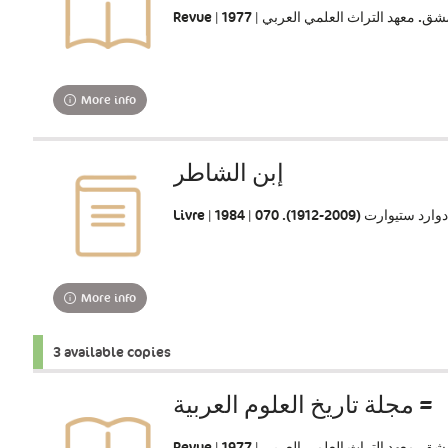
Revue |  ‏معهد التراث العلمي العربي‏ | 1977
More info
إبن الشاطر‏
Livre | ارت (‏1912-2009). ‏070 | 1984
More info
3 available copies
مجلة تاريخ العلوم العربية =
Revue |  ‏معهد التراث العلمي العربي‏ | 1977