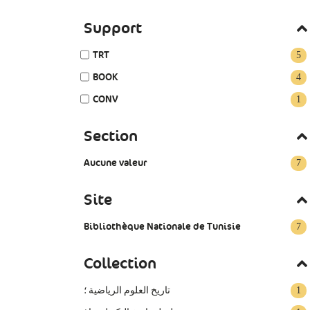
Support
TRT
5
BOOK
4
CONV
1
Section
Aucune valeur
7
Site
Bibliothèque Nationale de Tunisie
7
Collection
تاريخ العلوم الرياضية ؛
1