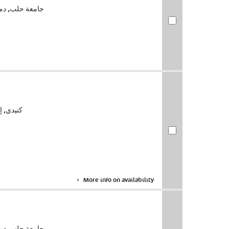
جامعة حلب‏, ‏دمشق‏.
كنيدي, إدوارد ستيو
More info on availability
جامعة حلب‏, ‏دمشق‏.