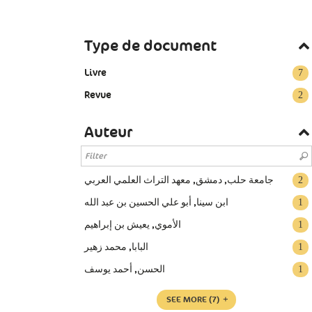
Type de document
Livre
7
Revue
2
Auteur
جامعة حلب‏, ‏دمشق‏, ‏معهد التراث العلمي العربي‏
2
ابن سينا, أبو علي الحسين بن عبد الله
1
الأموي, يعيش بن إبراهيم
1
البابا, محمد زهير
1
الحسن, أحمد يوسف
1
SEE MORE
(7)