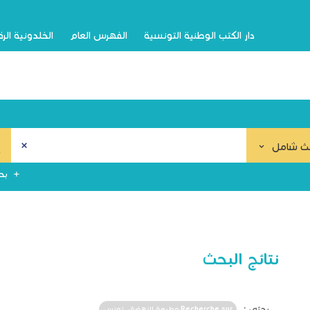
دار الكتب الوطنية التونسية
الفهرس العام
الخلدونية الر
ث شامل
بح
نتائج البحث
بحثي :
Recherche sur مطبعة النهضة،. تونس