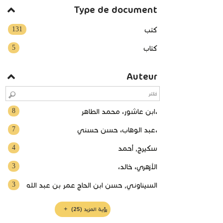
Type de document
131
كتب
5
كتاب
Auteur
8
،ابن عاشور، محمد الطاهر
7
،عبد الوهاب، حسن حسني
4
سكيرج, أحمد
3
الأزهري، خالد،
3
السيناوني, حسن ابن الحاج عمر بن عبد الله
رؤية المزيد
(25)