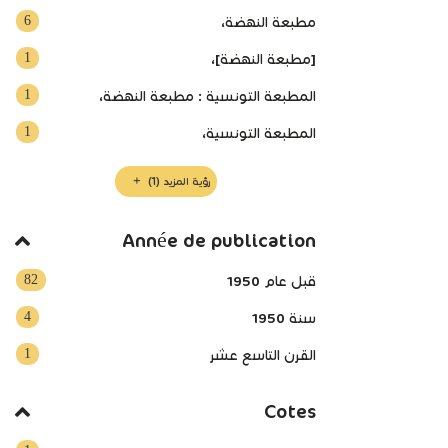
6
مطبعة النهضة‏،
1
[مطبعة النهضة]،
1
المطبعة التونسية : مطبعة النهضة،
1
المطبعة التونسية،
رؤية المزيد
(1)
Année de publication
82
قبل عام 1950
4
سنة 1950
1
القرن التاسع عشر
Cotes