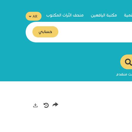
قمية
مكتبة اليافعين
متحف التّراث المكتوب
حسابي
ث متقدم
صادرات