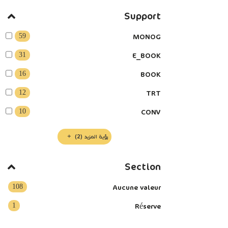
Support
59
MONOG
31
E_BOOK
16
BOOK
12
TRT
10
CONV
رؤية المزيد
(2)
Section
108
Aucune valeur
1
Réserve