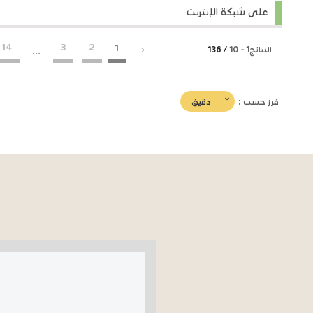
على شبكة الإنترنت
14
3
2
1
النتائج
1
-
10
/ 136
...
(imediat
دقيق
فرز حسب :
تأثير)