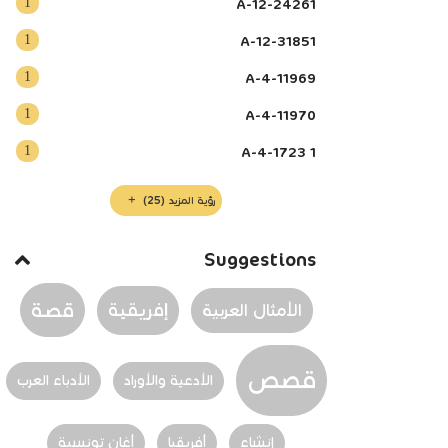
1
A-12-24261
1
A-12-31851
1
A-4-11969
1
A-4-11970
1
A-4-1723 1
رؤية المزيد
(25)
Suggestions
قصة
إفريقية
الأمثال العربية
قصص
الأدعية والأوراد
الأدباء العرب‏
إنشاء
أفريقيا
أغان تونسية