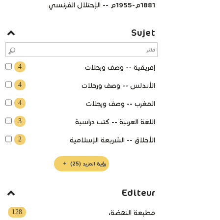
1881م-1955م -- الإحتلال الفرنسي
Sujet
4
إفريقية -- وصف ورحلات
4
الأندلس -- وصف ورحلات
4
المغرب -- وصف ورحلات
3
اللغة العربية -- كتب دراسية
2
الأخلاق -- الشريعة الإسلامية
رؤية المزيد
(25)
Editeur
128
مطبعة النهضة،