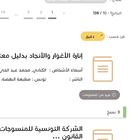
14
3
2
1
النتائج
1
-
10
/ 136
...
(imediat
دقيق
فرز حسب :
تأثير)
إنارة الأغوار والأنجاد بدليل مع
أسماء الأشخاص :
الكتاني, محمد عبد الحي
الناشر :
تونس : مطبعة النهضة، 1921
مزيد من المعلومات
3 نسخ
الشركة التونسية للمنسوجات 
القانون ...