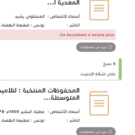
المعدية ا...
أسماء الأشخاص :
المنشاوي, رشيد
الناشر :
تونس : مطبعة النهضة، 1927
Ce document n'existe plus.
مزيد من المعلومات
5 نسخ
على شبكة الإنترنت
المحفوظات المنتخبة : لتلاميذ
المتوسطة...
أسماء الأشخاص :
عطية, البشير 1905م-1978
الناشر :
تونس : مطبعة النهضة، [
مزيد من المعلومات