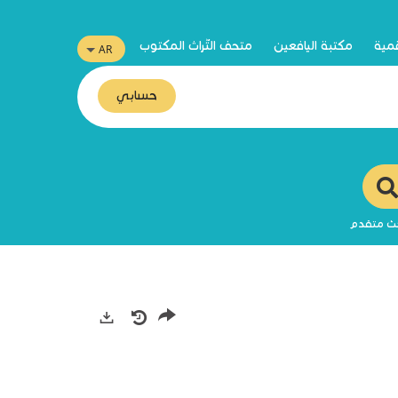
قمية
مكتبة اليافعين
متحف التّراث المكتوب
حسابي
ث متقدم
صادرات