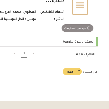
عشرة...
أسماء الأشخاص :
المطوي، محمد العروسي 1920-05
الناشر :
تونس : الدار التونسية للنشر،
مزيد من المعلومات
نسخة واحدة متوفرة
1
النتائج
1
-
6
/ 6
(imediat
دقيق
فرز حسب :
تأثير)