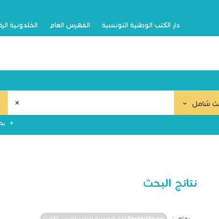
دار الكتب الوطنية التونسية
الفهرس العام
الخلدونية الر
ث شامل
بح
نتائج البحث
بحثي :
Recherche sur الدار التونسية للنشر،. تونس, الكويت