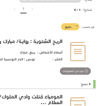
1
النتائج
1
-
6
/ 6
(imediat
دقيق
فرز حسب :
تأثير)
الريح الشتوية : رواية/ مبارك ر
أسماء الأشخاص :
ربيع, مبارك
الناشر :
تونس : الدار التونسية للنشر،
مزيد من المعلومات
6 نسخ
المومياء قتلت وادي الملوك/ 
السلام ...