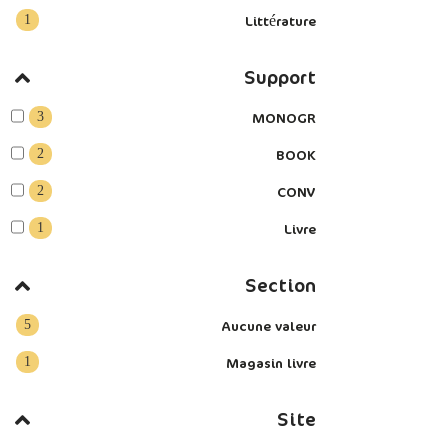
1
Littérature
Support
3
MONOGR
2
BOOK
2
CONV
1
Livre
Section
5
Aucune valeur
1
Magasin livre
Site