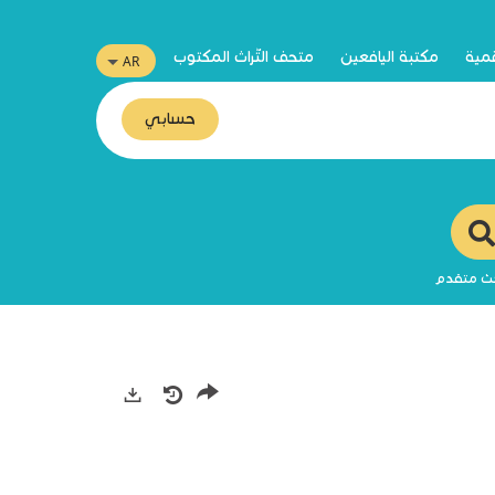
قمية
مكتبة اليافعين
متحف التّراث المكتوب
حسابي
ث متقدم
صادرات