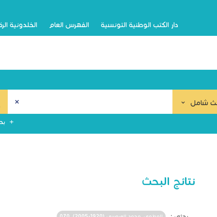
دار الكتب الوطنية التونسية
الفهرس العام
الخلدونية الر
ث شامل
بح
نتائج البحث
بحثي :
المطوي, محمد العروسي (1920-2005). 070