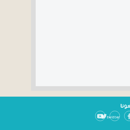
عونا
twitter