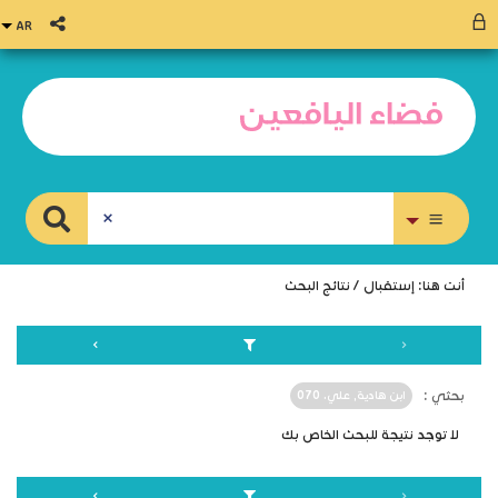
بحث متقدم
أنت هنا:
إستقبال
/
نتائج البحث
بحثي :
ابن هادية, علي. 070
لا توجد نتيجة للبحث الخاص بك