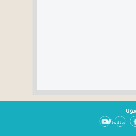
عونا
twitter