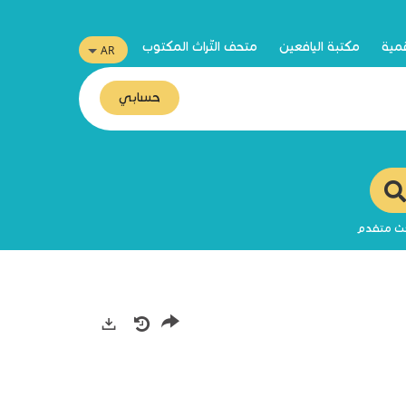
قمية
مكتبة اليافعين
متحف التّراث المكتوب
حسابي
ث متقدم
صادرات