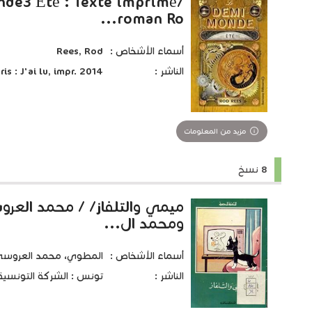
de3 Été : Texte imprimé/
roman Ro...
أسماء الأشخاص :
Rees, Rod
الناشر :
ris : J'ai lu, impr. 2014
مزيد من المعلومات
8 نسخ
ميمي والتلفاز/ / محمد الع
ومحمد ال...
أسماء الأشخاص :
المطوي، محمد العروسي 1920-05
الناشر :
تونس : الشركة التونسية للت