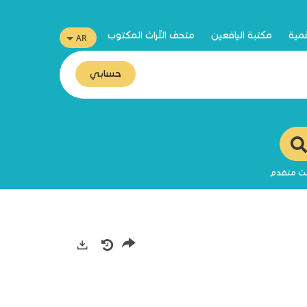
قمية
مكتبة اليافعين
متحف التّراث المكتوب
حسابي
ث متقدم
صادرات