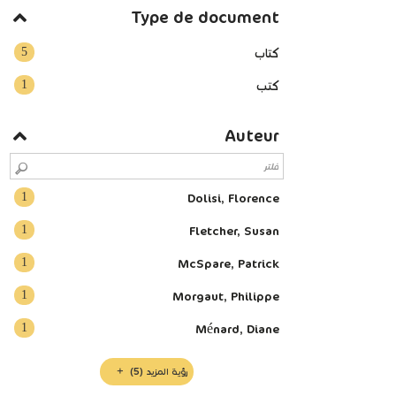
Type de document
5
كتاب
1
كتب
Auteur
1
Dolisi, Florence
1
Fletcher, Susan
1
McSpare, Patrick
1
Morgaut, Philippe
1
Ménard, Diane
رؤية المزيد
(5)