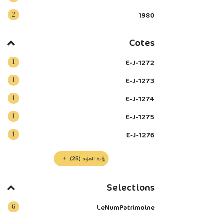
2
1980
Cotes
1
E-J-1272
1
E-J-1273
1
E-J-1274
1
E-J-1275
1
E-J-1276
رؤية المزيد
(25)
Selections
6
LeNumPatrimoine