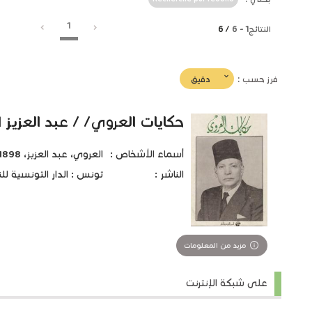
1
النتائج
1
-
6
/ 6
(imediat
دقيق
فرز حسب :
تأثير)
حكايات العروي/ / عبد العزيز 
أسماء الأشخاص :
العروي، عبد العزيز، 1898 م - 1971 م.
الناشر :
تونس : الدار التونسية للنشر،
مزيد من المعلومات
على شبكة الإنترنت