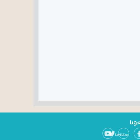
عونا
twitter