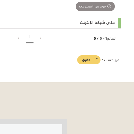
مزيد من المعلومات
على شبكة الإنترنت
1
النتائج
1
-
6
/ 6
(imediat
دقيق
فرز حسب :
تأثير)