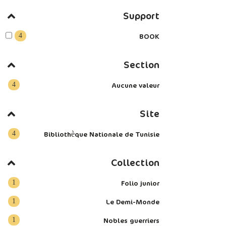
Support
4
BOOK
Section
4
Aucune valeur
Site
4
Bibliothèque Nationale de Tunisie
Collection
1
Folio junior
1
Le Demi-Monde
1
Nobles guerriers