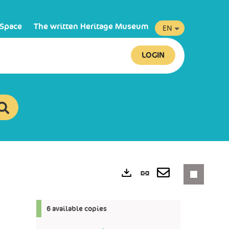
 Space
The written Heritage Museum
EN
LOGIN
Permanent
link
Exports
(New
6 available copies
window)