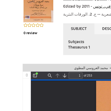
Edited by
- 2011
في‏،. تونس
0/5
SUBJECT
DESC
0
review
Subjects
Thesaurus 1
محمد العروسي المطوي
-