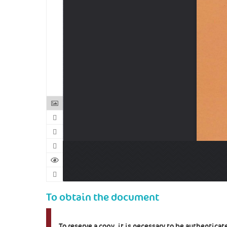
To obtain the document
To reserve a copy, it is necessary to be authentica