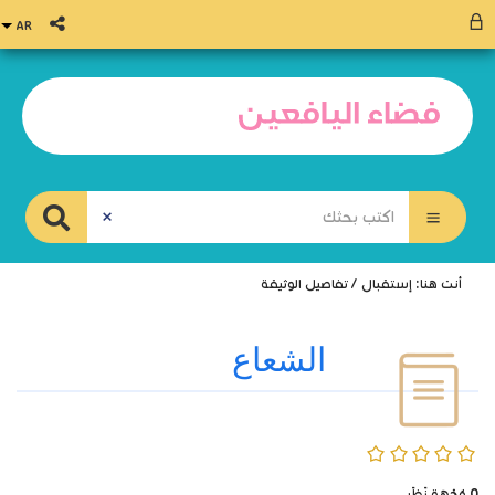
أنت هنا:
إستقبال
/
تفاصيل الوثيقة
الشعاع
0/5
0
وُجْهَة نَظَر