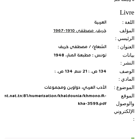
Livre
اللغة :
العربية
المؤلف
خريف, مصطفى 1910-1967
الرئيسي :
العنوان :
الشعاع/ / مصطفى خريف
بيانات
تونس : مطبعة المنار، 1948
النشر :
الوصف
134 ص. ؛ 21 سم 134 ص. ؛
المادي :
الموضوع :
الأدب العربي، دواوين ومجموعات
الموقع
.bnt.nat.tn:81/numerisation/khaldounia/khmono/A-
والوصول
kha-3599.pdf
الإلكتروني
: