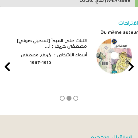
A-KA-3599
|
متاح, LOCAL
اقتراحات
Du même auteur
الثبات على المبدأ [تسجيل صوتي]
مصطفى خريف ; ا...
أسماء الأشخاص :
خريف, مصطفى
1910-1967
استقبال وتوجيه