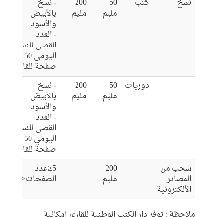
نسخ
كتب
50
200
- نسخ
des
مليم
مليم
بالأبيض
salles
والأسود
de
- العدد
القصى للنسخ
lecture
اليومي 50
صفحة للقارئ
دوريات
50
200
- نسخ
مليم
مليم
بالأبيض
والأسود
- العدد
القصى للنسخ
اليومي 50
صفحة للقارئ
سحب من
200
5≤عدد
المصادر
مليم
الصفحات≤50
الألكترونية
ملاحظة : توفر دار الكتب الوطنية للقارئ إمكانية