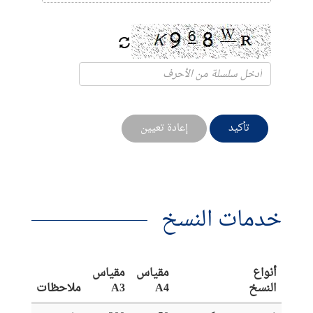
تأكيد
إعادة تعيين
خدمات النسخ
أنواع
مقياس
مقياس
النسخ
A4
A3
ملاحظات
Horaires