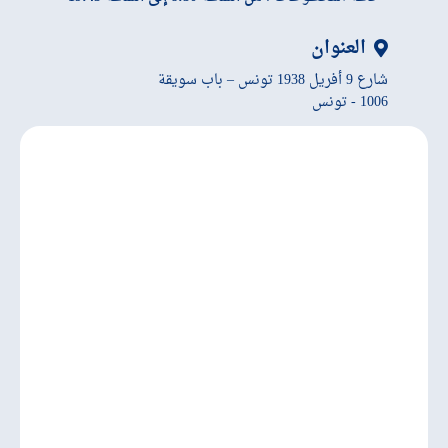
العنوان
شارع 9 أفريل 1938 تونس – باب سويقة
1006 - تونس