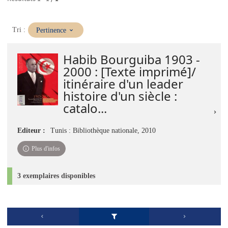
(Mise
Tri :
Pertinence
à
jour
Habib Bourguiba 1903 -
immédiate)
2000 : [Texte imprimé]/
itinéraire d'un leader
histoire d'un siècle :
catalo...
Editeur :
Tunis : Bibliothèque nationale, 2010
Plus d'infos
3 exemplaires disponibles