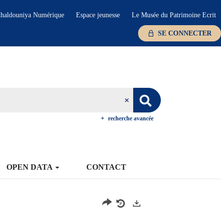
haldouniya Numérique
Espace jeunesse
Le Musée du Patrimoine Ecrit
SE CONNECTER
recherche avancée
OPEN DATA
CONTACT
Exports