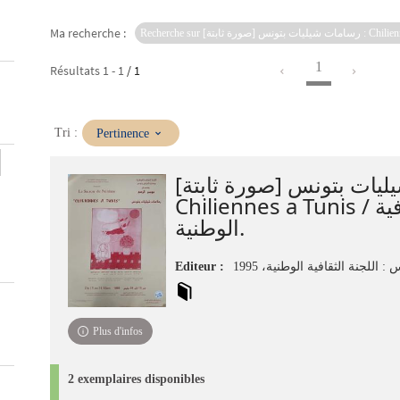
Ma recherche :
1
Résultats
1
-
1
/ 1
(Mise
Tri :
Pertinence
à
jour
شيليات بتونس [صورة ثابتة
immédiate)
Chiliennes a Tunis / اللجنة الثقافية
الوطنية.
Editeur :
Plus d'infos
2 exemplaires disponibles