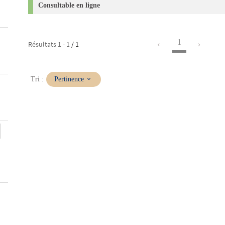
Consultable en ligne
1
Résultats
1
-
1
/ 1
(Mise
Tri :
Pertinence
à
jour
immédiate)