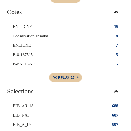
Cotes
EN LIGNE
15
Conservation absolue
8
ENLIGNE
7
E-8-167515
5
E-ENLIGNE
5
VOIR PLUS
(25)
Selections
BIB_AR_18
688
BIB_NAT_
607
BIB_A_19
597