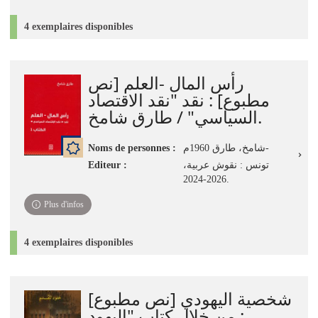
4 exemplaires disponibles
رأس المال -العلم [نص
مطبوع] : نقد "نقد الاقتصاد
السياسي" / طارق شامخ.
Noms de personnes :
شامخ، طارق 1960م-
Editeur :
تونس : نقوش عربية،
2026-2024.
Plus d'infos
4 exemplaires disponibles
شخصية اليهودي [نص مطبوع]
: من خلال كتاب "اليهود