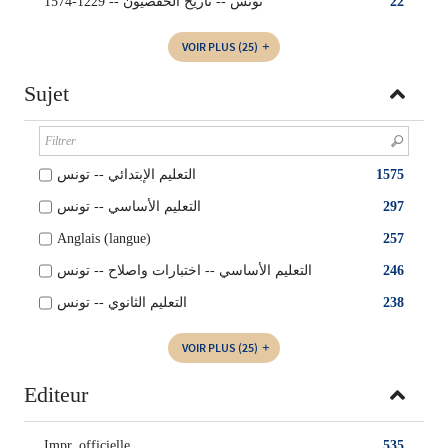
تونس -- تاريخ الحفصيون -- 1229-1574
22
VOIR PLUS
(25)
Sujet
التعليم الإبتدائي -- تونس
1575
التعليم الأساسي -- تونس
297
Anglais (langue)
257
التعليم الأساسي -- اختبارات واصلاح -- تونس
246
التعليم الثانوي -- تونس
238
VOIR PLUS
(25)
Editeur
Impr. officielle
535