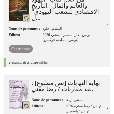
والعالم والمال : التاريخ
الاقتصادي للشعب اليهودي"
ل...
Noms de personnes :
المقدم، خلود
Editeur :
تونس : دار المسيرة للنشر، 2026
(تونس : مطبعة فوكيس).
Plus d'infos
2 exemplaires disponibles
نهاية النهايات [نص مطبوع] :
نقد مقاربات / رضا مقني.
Noms de personnes :
مقني، رضا،
Editeur :
تونس : رضا مقني، 2026
(تونس : ياسمين