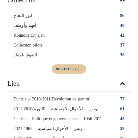
كنوز النجاح
96
أفهم وأوظف
48
Kounouz Ennajeh
42
Collection pilote
37
التفوق بامتياز
36
VOIR PLUS
(25)
Lieu
Tunisie -- 2010-2011(Révolution de jasmin)
77
تونس‏ -- ‏الأحوال الاجتماعية -- ‏(الثورة)2010-2011
61
Tunisie -- Politique et gouvernement -- 1956-2011
45
تونس -- الأحوال السياسية -- 1965-2021
28