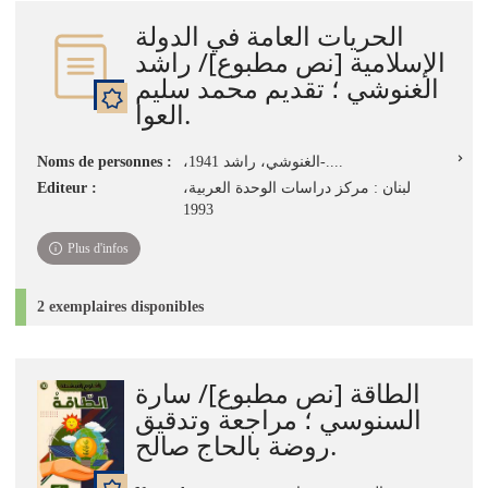
الحريات العامة في الدولة
الإسلامية [نص مطبوع]/ راشد
الغنوشي ؛ تقديم محمد سليم
العوا.
Noms de personnes :
،الغنوشي، راشد 1941-....
Editeur :
لبنان : مركز دراسات الوحدة العربية،
1993
Plus d'infos
2 exemplaires disponibles
الطاقة [نص مطبوع]/ سارة
السنوسي ؛ مراجعة وتدقيق
روضة بالحاج صالح.