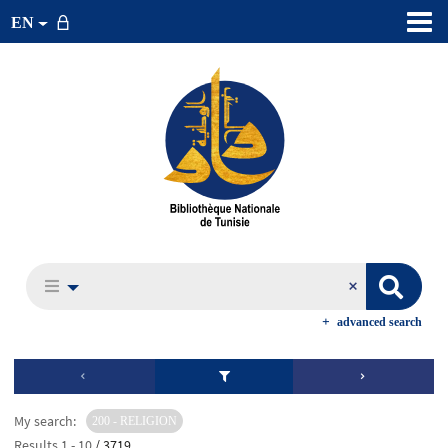
EN
advanced search
My search:
200 - RELIGION
Results
1
-
10
/ 3719