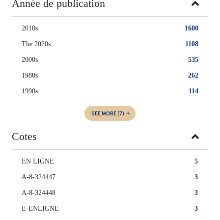
Année de publication
2010s
1600
The 2020s
1108
2000s
535
1980s
262
1990s
114
SEE MORE
(7)
Cotes
EN LIGNE
5
A-8-324447
3
A-8-324448
3
E-ENLIGNE
3