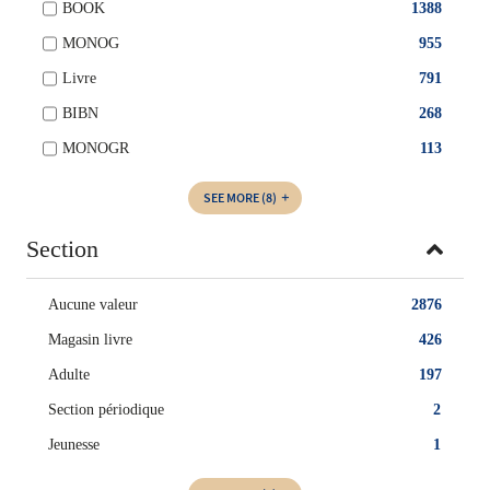
BOOK
1388
MONOG
955
Livre
791
BIBN
268
MONOGR
113
SEE MORE
(8)
Section
Aucune valeur
2876
Magasin livre
426
Adulte
197
Section périodique
2
Jeunesse
1