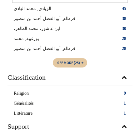
الزيادي, محمد الهادي
45
قرطام, أبو الفضل أحمد‏ بن منصور
38
،ابن عاشور، محمد الطاهر
30
بوزغيبة, محمد
28
قرطام, أبو الفضل أحمد بن منصور
28
SEE MORE
(25)
Classification
Religion
9
Généralités
1
Littérature
1
Support