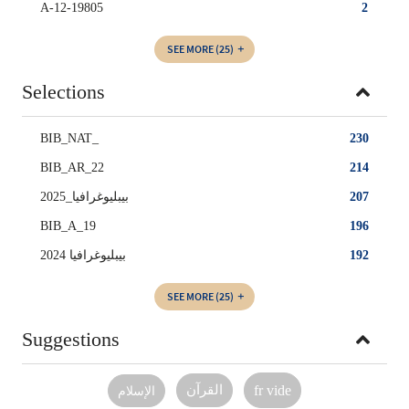
A-12-19805
2
SEE MORE
(25)
Selections
BIB_NAT_
230
BIB_AR_22
214
بيبليوغرافيا_2025
207
BIB_A_19
196
بيبليوغرافيا 2024
192
SEE MORE
(25)
Suggestions
القرآن
fr vide
الإسلام