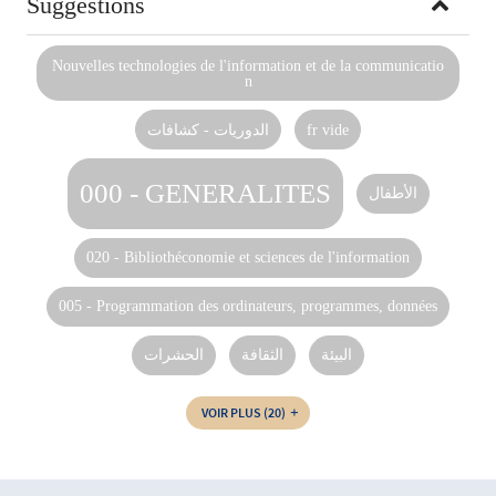
Suggestions
Nouvelles technologies de l'information et de la communicatio
n
الدوريات - كشافات
fr vide
000 - GENERALITES
الأطفال
020 - Bibliothéconomie et sciences de l'information
005 - Programmation des ordinateurs, programmes, données
البيئة
الثقافة
الحشرات
VOIR PLUS
(20)