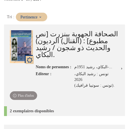
(Mise
Tri :
Pertinence
à
jour
الصحافة الجهوية ببنزرت [نص
immédiate)
مطبوع] : (القنال) الرديون)
والحديث ذو شجون / رشيد
البكاي.
Noms de personnes :
البكاي، رشيد 1951م-...
Editeur :
تونس : رشيد البكاي،
2026
(تونس : سوتيبا قرافيك).
Plus d'infos
2 exemplaires disponibles