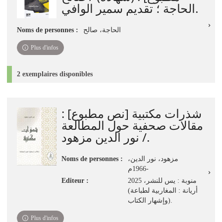
الحاجة ؛ تقديم سمير الوافي.
Noms de personnes :
الحاجة، صالح
Plus d'infos
2 exemplaires disponibles
شذرات مكتبية [نص مطبوع] :
مقالات صحفية حول المطالعة
/ نور الدين مزهود.
Noms de personnes :
مزهود، نور الدين،
1966م-
Editeur :
منوبة : يس للنشر، 2025
(أريانة : ‏‏المغاربية لطباعة
وإشهار الكتاب).
Plus d'infos