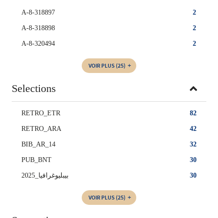
A-8-318897
2
A-8-318898
2
A-8-320494
2
VOIR PLUS
(25)
Selections
RETRO_ETR
82
RETRO_ARA
42
BIB_AR_14
32
PUB_BNT
30
بيبليوغرافيا_2025
30
VOIR PLUS
(25)