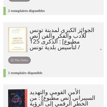
2 exemplaires disponibles
الجوائز الكبرى لمدينة تونس
للأدب والفكر والفن [نص
مطبوع] : الذكرى 125
لتأسيس بلدية تونس /
Plus d'infos
1 exemplaire disponible
الأمن القومي والتهديد
السيبراني [نص مطبوع] : من
الخطر الرقمي إلى الرؤية