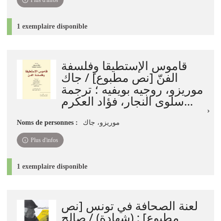
Plus d'infos
1 exemplaire disponible
قاموس الإستطيقا وفلسفة
الفنّ [نص مطبوع] / جاك
موريزو، روجيه بويفيه ؛ ترجمة
سلوى النجار، فؤاد العكرم...
Noms de personnes :
موريزو، جاك
Plus d'infos
1 exemplaire disponible
لعنة الصحافة في تونس [نص
مطبوع] : (شهادة) / صالح