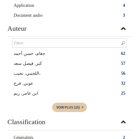
Application
4
Document audio
3
Auteur
جغام، حسن أحمد
62
كنز, فيصل سعد
57
اللجمي، نجيب،
56
عوني, فرج
32
ابن عامر, ريم
25
VOIR PLUS
(25)
Classification
Généralités
2