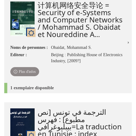
计算机网络安全导论 =
Security of e-Systems
and Computer Networks
/ Mohammad S. Obaidat
et Noureddine A...
Noms de personnes :
Obaidat, Mohammad S.
Editeur :
Beijing : Publishing House of Electronics
Industry, [2009?]
Plus d'infos
1 exemplaire disponible
الترجمة في تونس [نص
مطبوع] : فهرس
بيبليوغرافي=La traduction
en Tunisie : index