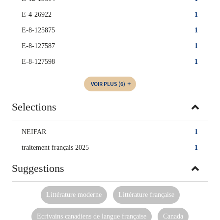
E-4-26922
1
E-8-125875
1
E-8-127587
1
E-8-127598
1
VOIR PLUS
(6)
Selections
NEIFAR
1
traitement français 2025
1
Suggestions
Littérature moderne
Littérature française
Ecrivains canadiens de langue française
Canada