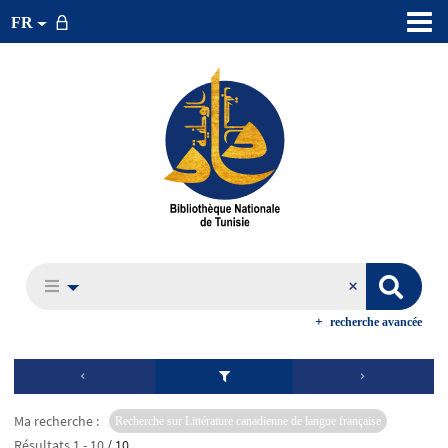
FR
recherche avancée
Ma recherche :
Recherche sur Littérature canadienne de langue française
Résultats
1
-
10
/ 10