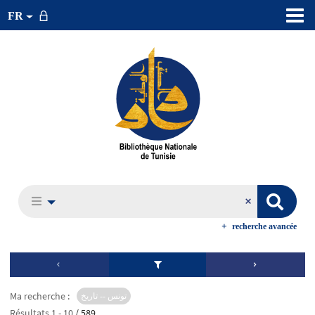
FR
recherche avancée
Ma recherche :
تونس -- تاريخ
Résultats
1
-
10
/ 589