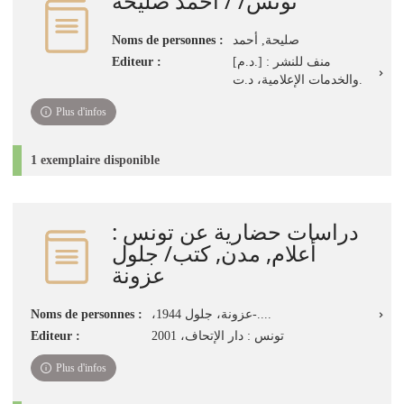
تونس/ / أحمد صليحة
Noms de personnes :
صليحة, أحمد
Editeur :
[د.م.] : منف للنشر
والخدمات الإعلامية، د.ت.
Plus d'infos
1 exemplaire disponible
دراسات حضارية عن تونس :
أعلام, مدن, كتب/ جلول
عزونة
Noms de personnes :
،عزونة، جلول 1944-....
Editeur :
تونس : دار الإتحاف، 2001
Plus d'infos