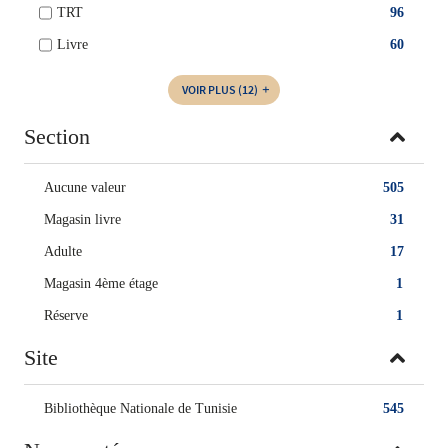
TRT
96
Livre
60
VOIR PLUS
(12)
Section
Aucune valeur
505
Magasin livre
31
Adulte
17
Magasin 4ème étage
1
Réserve
1
Site
Bibliothèque Nationale de Tunisie
545