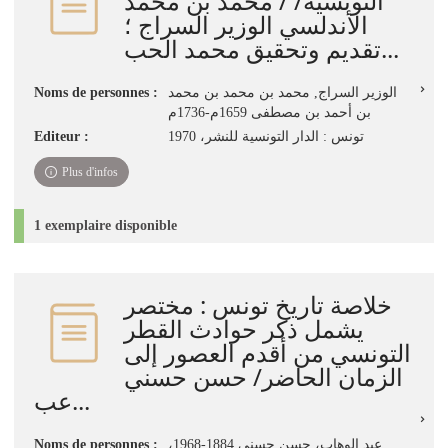
التونسية/ / محمد بن محمد
الأندلسي الوزير السراج‏ ؛
‏تقديم وتحقيق محمد الحب...
Noms de personnes :
الوزير السراج, محمد بن محمد بن محمد
بن أحمد بن مصطفى 1659م-1736م
Editeur :
تونس : الدار التونسية للنشر، 1970
Plus d'infos
1 exemplaire disponible
خلاصة تاريخ تونس : مختصر
يشمل ذكر حوادث القطر
التونسي من أقدم العصور إلى
الزمان الحاضر/ حسن حسني
عب...
Noms de personnes :
،عبد الوهاب، حسن حسني 1884-1968