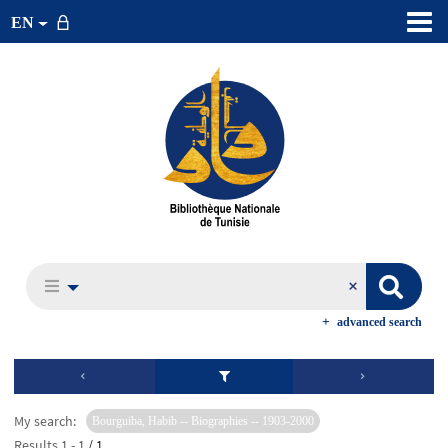
EN
advanced search
My search:
Bourguiba, Habib -- Biographies -- 1903-2000
Results
1
-
1
/ 1